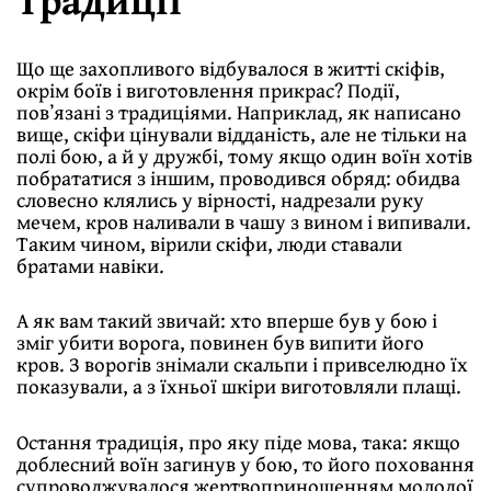
Що ще захопливого відбувалося в житті скіфів,
окрім боїв i виготовлення прикрас? Події,
повʼязані з традиціями. Наприклад, як написано
вище, скiфи цiнували відданість, але не тільки на
полі бою, а й у дружбi, тому якщо один воїн хотів
побрататися з іншим, проводився обряд: обидва
словесно клялись у вірності, надрезали руку
мечем, кров наливали в чашу з вином i випивали.
Таким чином, вірили скіфи, люди ставали
братами навiки.
А як вам такий звичай: хто вперше був у бою i
зміг убити ворога, повинен був випити його
кров. З ворогiв знімали скальпи i привселюдно їх
показували, а з їхньої шкiри виготовляли плащi.
Остання традиція, про яку піде мова, така: якщо
доблесний воїн загинув у бою, то його поховання
супроводжувалося жертвоприношенням молодої