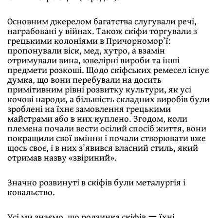
Основним джерелом багатства слугували речі,
награбовані у війнах. Також скіфи торгували з
грецькими колоніями в Причорномор’ї:
пропонували віск, мед, хутро, а взамін
отримували вина, ювелiрнi вироби та iншi
предмети розкоші. Щодо скiфських ремесел існує
думка, що вони перебували на досить
примітивним рiвнi розвитку культури, як усi
кочові народи, а бiльшiсть складних виробів були
зроблені на їхнє замовлення грецькими
майстрами або в них куплено. Згодом, коли
племена почали вести осілий спосіб життя, вони
покращили свої вміння і почали створювати вже
щось своє, і в них з’явився власний стиль, який
отримав назву «звіриний».
Значно розвинуті в скіфів були металургія і
ковальство.
Усi ми знаємо, що родзинка скіфів ー їхні