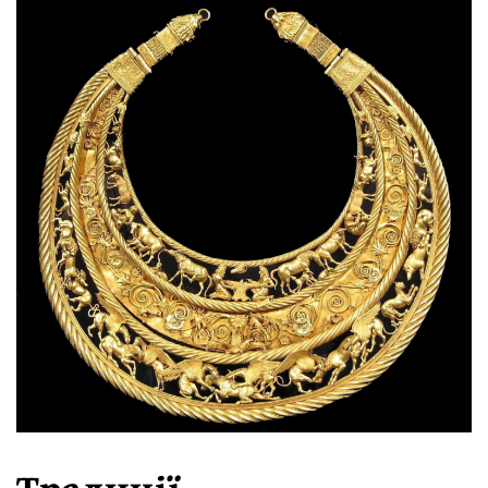
Традицiї