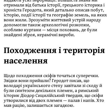
отримали від батька історії, грецького історика i
хроніста Геродота, який детально описав побут,
iсторiю, події історії та географiю земель, на яких
вони жили. Зрозуміти життєвий устрій народу
допомогли також археологiчнi розкопки,
особливо кургани — місця поховань, де були
знайдені зброя, керамічні вироби.
Походження i територія
населення
Щодо походження скіфів точаться суперечки.
Звідки вони прийшли? Геродот писав, що
володарі українського степу завітали зі сходу й
були синтезом декількох племен, а римський
історик Діодор Сицилійський твердив, що скiфи
утворилися від двох племен — палав i напів. Хто
мав рацію, залишається загадкою.