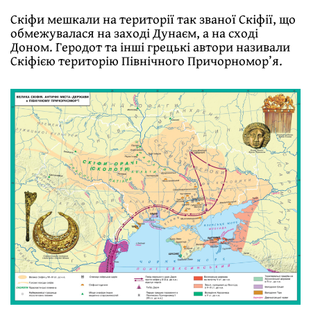
Скіфи мешкали на території так званої Скіфії, що
обмежувалася на заходi Дунаєм, а на сходi
Доном. Геродот та iншi грецькі автори називали
Скіфією територію Північного Причорномор’я.