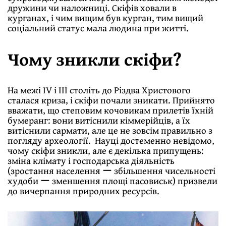
дружини чи наложницi. Скіфів ховали в
курганах, i чим вищим був курган, тим вищий
соціальний статус мала людина при житті.
Чому зникли скіфи?
На межі IV і III століть до Різдва Христового
сталася криза, i скiфи почали зникати. Прийнято
вважати, що степовим кочовикам прилетів їхній
бумеранг: вони витіснили кіммерійців, а їх
витіснили сармати, але це не зовсім правильно з
погляду археології. Науці достеменно невідомо,
чому скіфи зникли, але є декілька припущень:
зміна клімату і господарська дiяльнiсть
(зростання населення ー збiльшення чисельності
худоби ー зменшення площі пасовиськ) призвели
до вичерпання природних ресурсiв.