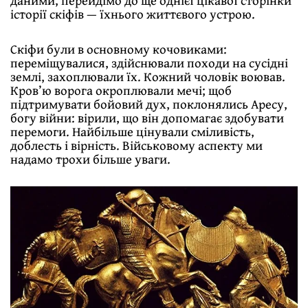
даними, перейдімо до ще однієї цiкавої сторiнки
iсторії скіфів — їхнього життєвого устрою.
Скіфи були в основному кочовиками:
переміщувалися, здійснювали походи на сусідні
землi, захоплювали їх. Кожний чоловік воював.
Кров’ю ворога окроплювали мечi; щоб
підтримувати бойовий дух, поклонялись Аресу,
богу війни: вірили, що вiн допомагає здобувати
перемоги. Найбiльше цінували сміливість,
доблесть і вірність. Вiйськовому аспекту ми
надамо трохи більше уваги.