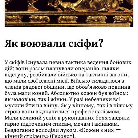
Як воювали скіфи?
У скіфів існувала певна тактика ведення бойових
дiй: вони разом планували операцiю, шляхи
вiдступу, розбивали вiйсько на тактичнi загони,
що мали свої власні місії. Військо складалося з
членів рядової общини, що обов’язково повинна
була мати коней. Абсолютно кожен був воїном:
як чоловiки, так i жiнки. У разі небезпеки всi
мусили йти на війну. Як у кінному, так і в пішому
строю вони відзначилися професіоналізмом.
Мали великий успiх в рукопашних боях завдяки
гарно пiдточеним списам, мечам і акiнакам.
Бездоганно володіли луком. «Кожен з них ー
кінний стрілець» (Геродот).