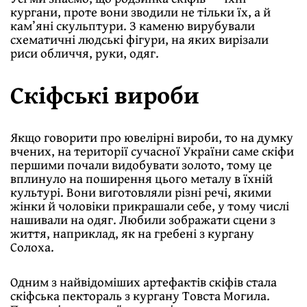
кургани, проте вони зводили не тiльки їх, а й
кам’яні скульптури. З каменю вирубували
схематичні людські фігури, на яких вирізали
риси обличчя, руки, одяг.
Скiфськi вироби
Якщо говорити про ювелiрнi вироби, то на думку
вчених, на території сучасної України саме скiфи
першими почали видобувати золото, тому це
вплинуло на поширення цього металу в їхнiй
культурi. Вони виготовляли рiзнi речi, якими
жiнки й чоловiки прикрашали себе, у тому числі
нашивали на одяг. Любили зображати сцени з
життя, наприклад, як на гребенi з кургану
Солоха.
Одним з найвiдомiших артефактів скіфів стала
скіфська пектораль з кургану Товста Могила.