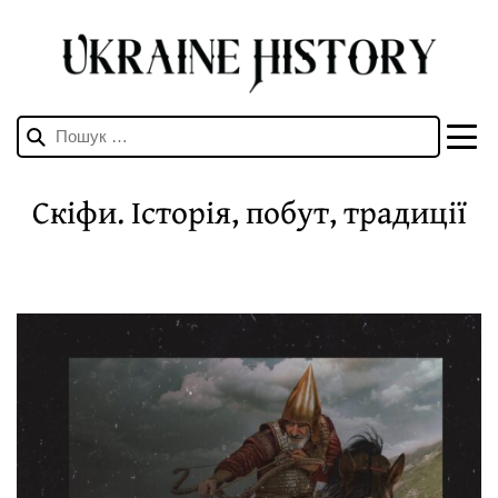
Пошук:
Скiфи. Історія, побут, традицiї