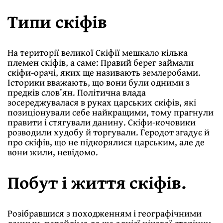
Типи скіфів
На території великої Скіфії мешкало кiлька
племен скіфів, а саме: Правий берег займали
скiфи-орачi, яких ще називають землеробами.
Історики вважають, що вони були одними з
предків слов’ян. Полiтична влада
зосереджувалася в руках царських скіфів, якi
позиціонували себе найкращими, тому прагнули
правити i стягували данину. Скiфи-кочовики
розводили худобу й торгували. Геродот згадує й
про скіфів, що не підкорялися царським, але де
вони жили, невiдомо.
Побут і життя скіфів.
Розібравшися з походженням i географічними