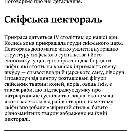
Поговорімо про неї детальнiше.
Скіфська пектораль
Прикраса датується IV століттям до нашої ери.
Колись вона прикрашала груди скіфського царя.
Пектораль допомагає чітко уявити внутрішню
структуру скіфського суспільства і його
економіку: у центрі зображені два бородаті
скiфи, якi стоять на колінах i тримають овечу
шкуру — символ влади й царського сану, лiворуч
i праворуч вiд центру розташовані фiгури
свійських тварин: коней, корів, овець і кіз, є
також раби, що підтверджує думку про
патріархальне суспільство скіфів, економіка
якого залежала вiд рабів і тварин. Саме тому
скiфи вподобали «звіриний стиль»: багато
рiзноманiтних тварин зображено на їхній
пекторалi.