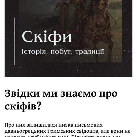
Звідки ми знаємо про
скіфів?
Про них залишилася низка письмових
давньогрецьких і римських свідоцтв, але вони не
надають усiєї iнформацiї. Бiльшiсть знань ми