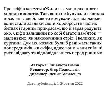
Про скіфів кажуть: «Жили в землянках, проте
ходили в золотi». Так, вони не будували великих
поселень, здебiльшого кочували, але вiдомими
вони стали завдяки своїй хоробростi в частих
битвах і гарним прикрасам, що й зараз радують
око. Скіфи залишили по собі багато памʼяток ー
маленьких, як наконечники стрiл, i великих, як
кургани. Думаю, козаки були б радi мати таких
попередників, як скiфи, адже вони мали спільні
риси: відвагу та відповідальність перед рідними.
Авторка:
Єлизавета Гомон
Редактор:
Єгор Подкользін
Дизайнер:
Денис Василенко
Дата публікації: 1 Жовтня 2022