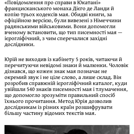
«Повідомлення про справи в Юкатані»
францисканського монаха Дієго де Ланди й
копію трьох кодексів мая. Обидві книги, за
офіційною версією, були вивезені з Німеччини
радянськими військовими. Вони допомогли
вченому встановити, що тип писемності мая —
ієрогліфічний, з чим сперечалися західні
дослідники.
Юрій не виходив із кабінету 5 років, читаючи й
перечитуючи невідомі знаки й малюнки. Чоловік
дізнався, що кожен знак мая позначає не
окремий звук і не ціле слово, а лише склад. Він
розробив справжній ієрогліфічний каталог, куди
увійшли 540 знаків писемності мая і тлумачення,
що допомогло зрозуміти правильний спосіб
їхнього прочитання. Метод Юрія дозволив
дослідникам із різних країн розшифрувати
більшу частину відомих текстів мая.