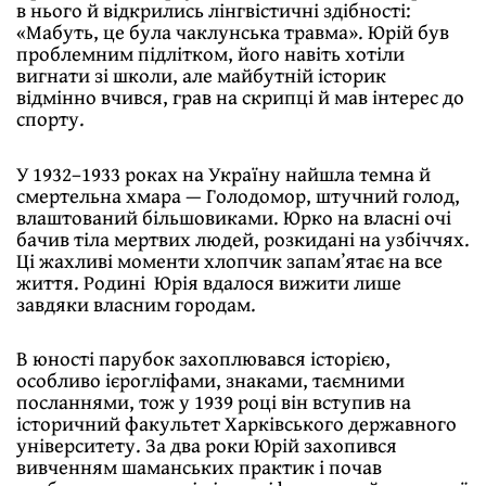
в нього й відкрились лінгвістичні здібності:
«Мабуть, це була чаклунська травма». Юрій був
проблемним підлітком, його навіть хотіли
вигнати зі школи, але майбутній історик
відмінно вчився, грав на скрипці й мав інтерес до
спорту.
У 1932–1933 роках на Україну найшла темна й
смертельна хмара — Голодомор, штучний голод,
влаштований більшовиками. Юрко на власні очі
бачив тіла мертвих людей, розкидані на узбіччях.
Ці жахливі моменти хлопчик запамʼятає на все
життя. Родині Юрія вдалося вижити лише
завдяки власним городам.
В юності парубок захоплювався історією,
особливо ієрогліфами, знаками, таємними
посланнями, тож у 1939 році він вступив на
історичний факультет Харківського державного
університету. За два роки Юрій захопився
вивченням шаманських практик і почав