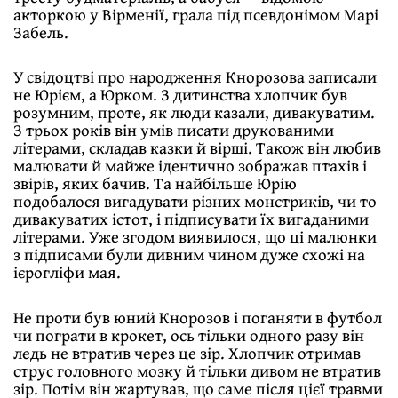
акторкою у Вірменії, грала під псевдонімом Марі
Забель.
У свідоцтві про народження Кнорозова записали
не Юрієм, а Юрком. З дитинства хлопчик був
розумним, проте, як люди казали, дивакуватим.
З трьох років він умів писати друкованими
літерами, складав казки й вірші. Також він любив
малювати й майже ідентично зображав птахів і
звірів, яких бачив. Та найбільше Юрію
подобалося вигадувати різних монстриків, чи то
дивакуватих істот, і підписувати їх вигаданими
літерами. Уже згодом виявилося, що ці малюнки
з підписами були дивним чином дуже схожі на
ієрогліфи мая.
Не проти був юний Кнорозов і поганяти в футбол
чи пограти в крокет, ось тільки одного разу він
ледь не втратив через це зір. Хлопчик отримав
струс головного мозку й тільки дивом не втратив
зір. Потім він жартував, що саме після цієї травми