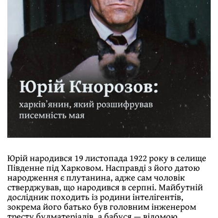
Юрій народився 19 листопада 1922 року в селище
Південне під Харковом. Насправді з його датою
народження є плутанина, адже сам чоловік
стверджував, що народився в серпні. Майбутній
дослідник походить із родини інтелігентів,
зокрема його батько був головним інженером
тресту будматеріалів, а бабуся — відомою