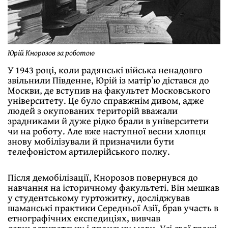
Юрій Кнорозов за роботою
У 1943 році, коли радянські війська ненадовго
звільнили Південне, Юрій із матірʼю дістався до
Москви, де вступив на факультет Московського
університету. Це було справжнім дивом, адже
людей з окупованих територій вважали
зрадниками й дуже рідко брали в університети
чи на роботу. Але вже наступної весни хлопця
знову мобілізували й призначили бути
телефоністом артилерійського полку.
Після демобілізації, Кнорозов повернувся до
навчання на історичному факультеті. Він мешкав
у студентському гуртожитку, досліджував
шаманські практики Середньої Азії, брав участь в
етнографічних експедиціях, вивчав
давньоєгипетську і японську мови. Усі свої гроші