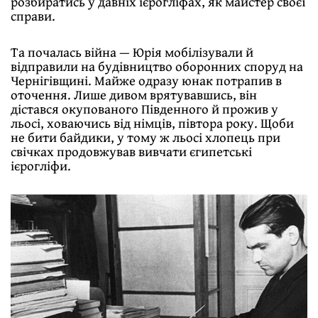
розбиратись у давніх ієрогліфах, як майстер своєї
справи.
Та почалась війна — Юрія мобілізували й
відправили на будівництво оборонних споруд на
Чернігівщині. Майже одразу юнак потрапив в
оточення. Лише дивом врятувавшись, він
дістався окупованого Південного й прожив у
льосі, ховаючись від німців, півтора року. Щоби
не бити байдики, у тому ж льосі хлопець при
свічках продовжував вивчати єгипетські
ієрогліфи.