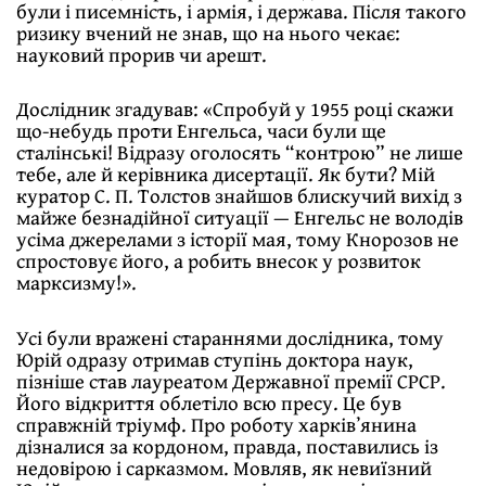
були і писемність, і армія, і держава. Після такого
ризику вчений не знав, що на нього чекає:
науковий прорив чи арешт.
Дослідник згадував: «Спробуй у 1955 році скажи
що-небудь проти Енгельса, часи були ще
сталінські! Відразу оголосять “контрою” не лише
тебе, але й керівника дисертації. Як бути? Мій
куратор С. П. Толстов знайшов блискучий вихід з
майже безнадійної ситуації — Енгельс не володів
усіма джерелами з історії мая, тому Кнорозов не
спростовує його, а робить внесок у розвиток
марксизму!».
Усі були вражені стараннями дослідника, тому
Юрій одразу отримав ступінь доктора наук,
пізніше став лауреатом Державної премії СРСР.
Його відкриття облетіло всю пресу. Це був
справжній тріумф. Про роботу харківʼянина
дізналися за кордоном, правда, поставились із
недовірою і сарказмом. Мовляв, як невиїзний