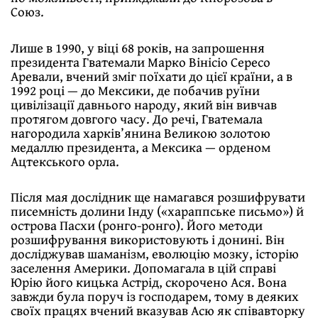
Союз.
Лише в 1990, у віці 68 років, на запрошення
президента Гватемали Марко Вінісіо Сересо
Аревали, вчений зміг поїхати до цієї країни, а в
1992 році — до Мексики, де побачив руїни
цивілізації давнього народу, який він вивчав
протягом довгого часу. До речі, Гватемала
нагородила харків’янина Великою золотою
медаллю президента, а Мексика — орденом
Ацтекського орла.
Після мая дослідник ще намагався розшифрувати
писемність долини Інду («хараппське письмо») й
острова Пасхи (ронго-ронго). Його методи
розшифрування використовують і донині. Він
досліджував шаманізм, еволюцію мозку, історію
заселення Америки. Допомагала в цій справі
Юрію його кицька Астрід, скорочено Ася. Вона
завжди була поруч із господарем, тому в деяких
своїх працях вчений вказував Асю як співавторку