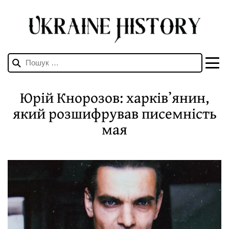
Пошук:
Юрій Кнорозов: харківʼянин,
який розшифрував писемність
мая