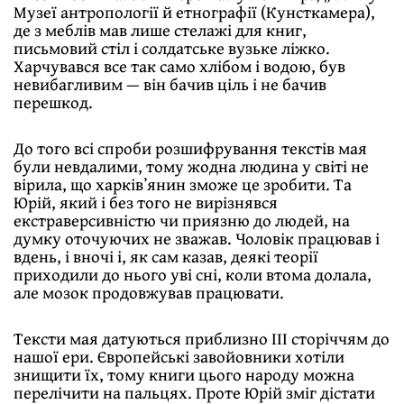
Музеї антропології й етнографії (Кунсткамера),
де з меблів мав лише стелажі для книг,
письмовий стіл і солдатське вузьке ліжко.
Харчувався все так само хлібом і водою, був
невибагливим — він бачив ціль і не бачив
перешкод.
До того всі спроби розшифрування текстів мая
були невдалими, тому жодна людина у світі не
вірила, що харківʼянин зможе це зробити. Та
Юрій, який і без того не вирізнявся
екстраверсивністю чи приязню до людей, на
думку оточуючих не зважав. Чоловік працював і
вдень, і вночі і, як сам казав, деякі теорії
приходили до нього уві сні, коли втома долала,
але мозок продовжував працювати.
Тексти мая датуються приблизно ІІІ сторіччям до
нашої ери. Європейські завойовники хотіли
знищити їх, тому книги цього народу можна
перелічити на пальцях. Проте Юрій зміг дістати