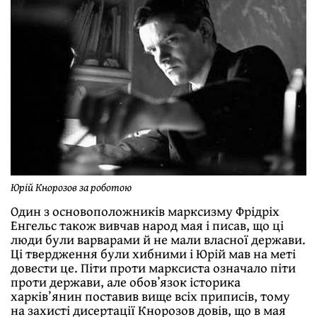
Юрій Кнорозов за роботою
Один з основоположників марксизму Фрідріх
Енгельс також вивчав народ мая і писав, що ці
люди були варварами й не мали власної держави.
Ці твердження були хибними і Юрій мав на меті
довести це. Піти проти марксиста означало піти
проти держави, але обовʼязок історика
харків’янин поставив вище всіх приписів, тому
на захисті дисертації Кнорозов довів, що в мая