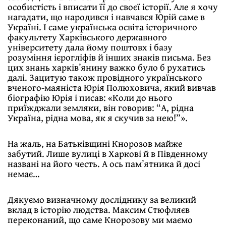
особистість і вписати її до своєї історії. Але я хочу
нагадати, що народився і навчався Юрій саме в
Україні. І саме українська освіта історичного
факультету Харківського державного
університету дала йому поштовх і базу
розуміння ієрогліфів й інших знаків письма. Без
цих знань харківʼянину важко було б рухатись
далі. Зацитую також провідного українського
вченого-маяніста Юрія Полюховича, який вивчав
біографію Юрія і писав: «Коли до нього
приїжджали земляки, він говорив: “А, рідна
Україна, рідна мова, як я скучив за нею!”».
На жаль, на Батьківщині Кнорозов майже
забутий. Лише вулиці в Харкові й в Південному
названі на його честь. А ось памʼятника й досі
немає…
Дякуємо визначному досліднику за великий
вклад в історію людства. Максим Стюфляєв
переконаний, що саме Кнорозову ми маємо