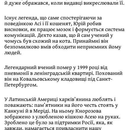
й дуже ображався, коли видавці викреслювали її.
Існує легенда, що саме спостерігаючи за
поведінкою Асі і її кошенят, Юрій робив
висновки, як працює мозок і формується система
комунікацій. Дехто казав, що й сам учений у
чомусь був схожий на кота. Принаймні він
безпомилково вмів обходити неприємних йому
людей.
Легендарний вчений помер у 1999 році від
пневмонії в ленінградській квартирі. Похований
він на Ковальовському кладовищі під Санкт-
Петербургом.
У Латинській Америці харків’янина люблять і
поважають: пам’ятники на його честь стоять у
Канкуні й в Меріді. На ньому Кнорозова
зображено з улюбленою кішкою Асею на руках.
Зроблено це було за підтримки Росії, яка, як
завжди, намагається привласнити нашу