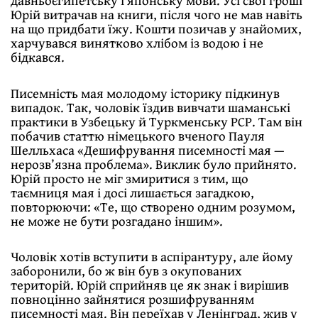
Юрій витрачав на книги, після чого не мав навіть
на що придбати їжу. Кошти позичав у знайомих,
харчувався винятково хлібом із водою і не
бідкався.
Писемність мая молодому історику підкинув
випадок. Так, чоловік їздив вивчати шаманські
практики в Узбецьку й Туркменську РСР. Там він
побачив статтю німецького вченого Пауля
Шелльхаса «Дешифрування писемності мая —
нерозв’язна проблема». Виклик було прийнято.
Юрій просто не міг змиритися з тим, що
таємниця мая і досі лишається загадкою,
повторюючи: «Те, що створено одним розумом,
не може не бути розгадано іншим».
Чоловік хотів вступити в аспірантуру, але йому
заборонили, бо ж він був з окупованих
територій. Юрій сприйняв це як знак і вирішив
повноцінно зайнятися розшифруванням
писемності мая. Він переїхав у Ленінград, жив у