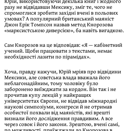
Юрій, використовуючи декілька книг і жодного
разу не відвідавши Мексику, зміг те, чого не
спромоглися зробити західні вчені в польових
умовах? А популярний британський маяніст
Джон Ерік Томпсон назвав метод Кнорозова
«марксистською диверсією», ба навіть вигадкою.
Сам Кнорозов на це відповідав: «Я — кабінетний
учений. Щоби працювати з текстами, немає
необхідності лазити по пірамідах».
Хоча, правду кажучи, Юрій мріяв про відвідини
Мексики, але совєтська влада вважала його
неблагонадійним, тому чоловіку було
заборонено виїжджати за кордон. Він так і не
прочитав купу лекцій у найкращих
університетах Європи, не відвідав міжнародні
наукові симпозіуми, конгреси й не отримав
особистої похвали від маяністів, які врешті
визнали його дослідження правдивим. А все
через совок і його закони. Зрештою, вчені самі,
по можливості, приїжджали до Кнорозова в