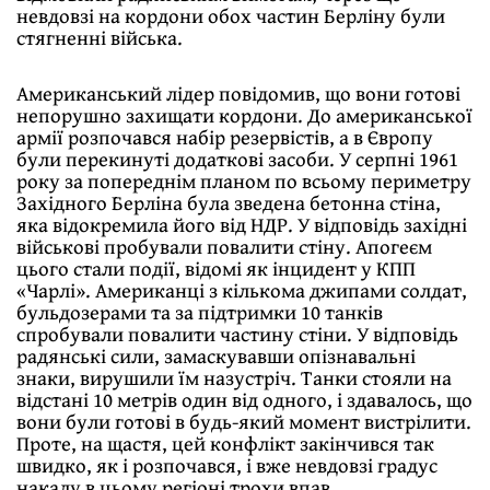
невдовзі на кордони обох частин Берліну були
стягненні війська.
Американський лідер повідомив, що вони готові
непорушно захищати кордони. До американської
армії розпочався набір резервістів, а в Європу
були перекинуті додаткові засоби. У серпні 1961
року за попереднім планом по всьому периметру
Західного Берліна була зведена бетонна стіна,
яка відокремила його від НДР. У відповідь західні
військові пробували повалити стіну. Апогеєм
цього стали події, відомі як інцидент у КПП
«Чарлі». Американці з кількома джипами солдат,
бульдозерами та за підтримки 10 танків
спробували повалити частину стіни. У відповідь
радянські сили, замаскувавши опізнавальні
знаки, вирушили їм назустріч. Танки стояли на
відстані 10 метрів один від одного, і здавалось, що
вони були готові в будь-який момент вистрілити.
Проте, на щастя, цей конфлікт закінчився так
швидко, як і розпочався, і вже невдовзі градус
накалу в цьому регіоні трохи впав.