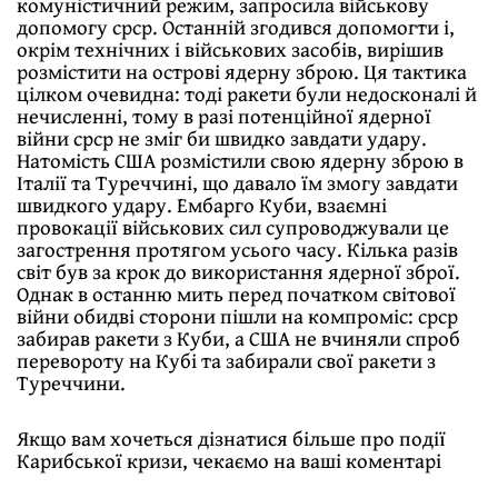
комуністичний режим, запросила військову
допомогу срср. Останній згодився допомогти і,
окрім технічних і військових засобів, вирішив
розмістити на острові ядерну зброю. Ця тактика
цілком очевидна: тоді ракети були недосконалі й
нечисленні, тому в разі потенційної ядерної
війни срср не зміг би швидко завдати удару.
Натомість США розмістили свою ядерну зброю в
Італії та Туреччині, що давало їм змогу завдати
швидкого удару. Ембарго Куби, взаємні
провокації військових сил супроводжували це
загострення протягом усього часу. Кілька разів
світ був за крок до використання ядерної зброї.
Однак в останню мить перед початком світової
війни обидві сторони пішли на компроміс: срср
забирав ракети з Куби, а США не вчиняли спроб
перевороту на Кубі та забирали свої ракети з
Туреччини.
Якщо вам хочеться дізнатися більше про події
Карибської кризи, чекаємо на ваші коментарі