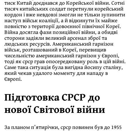
тиск Китай доєднався до Корейської війни. Сотні
тисяч китайських солдат перетнули корейський
кордон і вже невдовзі змогли не тільки зупинити
наступ військ коаліції, а й відкинути їх майже
повністю з території довоєнної північної Кореї.
Війна досягла фази позиційної війни, а обидві
сторони задіяли великий арсенал зброї та
людських ресурсів. Американський гарнізон
військ, розташований в Кореї, перевищив
чисельністю американський гарнізон у Європі,
тоді як срср грав опосередковану роль в цій війні.
Саме така ситуація була вигідна йосипу сталіну,
який чекав удалого моменту для нападу в
Європі.
Підготовка СРСР до
нової Світової війни
За планом п’ятирічки, срср повинен був до 1955