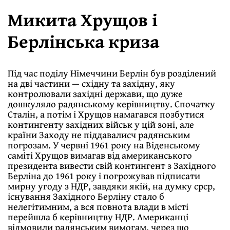
Микита Хрущов і
Берлінська криза
Під час поділу Німеччини Берлін був розділений
на дві частини — східну та західну, яку
контролювали західні держави, що дуже
дошкуляло радянському керівництву. Спочатку
Сталін, а потім і Хрущов намагався позбутися
контингенту західних військ у цій зоні, але
країни Заходу не піддавалисч радянським
погрозам. У червні 1961 року на Віденському
саміті Хрущов вимагав від американського
президента вивести свій контингент з Західного
Берліна до 1961 року і погрожував підписати
мирну угоду з НДР, завдяки якій, на думку срср,
існування Західного Берліну стало б
нелегітимним, а вся повнота влади в місті
перейшла б керівництву НДР. Американці
відмовили радянським вимогам, через що