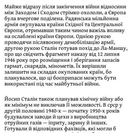
Майже відразу після закінчення війни відносини
між Заходом і Сходом стрімко охололи, а Європа
була вчергове поділена. Радянська мільйонна
армія окупувала країни Східної та Центральної
Європи, отримавши таким чином важіль впливу
на ослаблені країни Європи. Однією рукою
проводячи післявоєнну демобілізацію армії,
другою рукою Сталін готував похід до Ла-Маншу,
про що свідчить фрагмент наказу від 12 липня
1946 року про розміщення і зберігання запасів
гармат, снарядів, мінометів. Їх вирішили
залишити на складах окупованих країн, бо
планувалося, що ці боєприпаси можуть бути
використані під час майбутньої війни.
Йосип Сталін також планував хімічну війну або
як мінімум не виключав її можливості. В срср у
другій половині 1940-х — початку 1950-х років
будувалися заводи й цехи з виробництва
отруйних газів — іприту, зарину й інших.
Готували й відповідних фахівців, які могли б