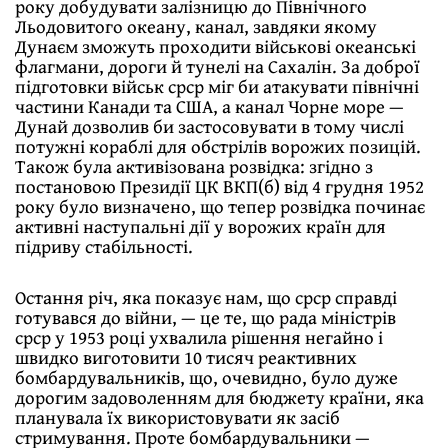
року добудувати залізницю до Північного
Льодовитого океану, канал, завдяки якому
Дунаєм зможуть проходити військові океанські
флагмани, дороги й тунелі на Сахалін. За доброї
підготовки військ срср міг би атакувати північні
частини Канади та США, а канал Чорне море —
Дунай дозволив би застосовувати в тому числі
потужні кораблі для обстрілів ворожих позицій.
Також була активізована розвідка: згідно з
постановою Президії ЦК ВКП(б) від 4 грудня 1952
року було визначено, що тепер розвідка починає
активні наступальні дії у ворожих країн для
підриву стабільності.
Остання річ, яка показує нам, що срср справді
готувався до війни, — це те, що рада міністрів
срср у 1953 році ухвалила рішення негайно і
швидко виготовити 10 тисяч реактивних
бомбардувальників, що, очевидно, було дуже
дорогим задоволенням для бюджету країни, яка
планувала їх використовувати як засіб
стримування. Проте бомбардувальники —