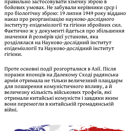
правильно застосовувати хімічну зброю в
бойових умовах. Не забували керівники срср і
про біологічну зброю: 19 липня 1949 року віддано
наказ про реорганізацію науково-дослідного
інституту епідеміології та гігієни збройних сил.
Фактично ж у документі йдеться про збільшення
значення й розмірів цієї установи, яка
розділялася на Науково-дослідний інститут
епідеміології та Науково-дослідний інститут
гігієни.
Проте основні події розгорталися в Азії. Після
поразки японців на Далекому Сході радянська
армія отримала не тільки величезний плацдарм
для поширення комуністичного впливу, а й
величезну кількість військових трофеїв, які
отримали китайські комуністи і завдяки яким
вони перемогли в китайській громадянській
війні.