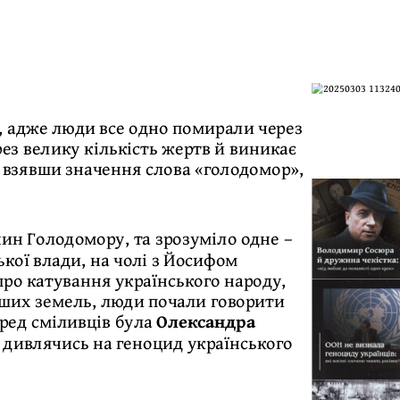
, адже люди все одно помирали через
рез велику кількість жертв й виникає
, взявши значення слова «голодомор»,
ин Голодомору, та зрозуміло одне –
кої влади, на чолі з Йосифом
про катування українського народу,
аших земель, люди почали говорити
Серед сміливців була
Олександра
, дивлячись на геноцид українського