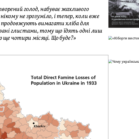
створений голод, набуває жахливого
нікому не зрозуміло, і тепер, коли вже
и продовжують вимагати хліба для
овані глистами, тому що їдять одні лиш
ю ще чотири місяці. Що буде?»