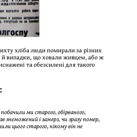
крихту хліба люди помирали за різних
и й випадки, що ховали живцем, або ж
иснажені та обезсилені для такого
:
и, побачили ми старого, обірваного,
пав знеможений і замерз, чи зразу помер,
или цього старого, нікому він не