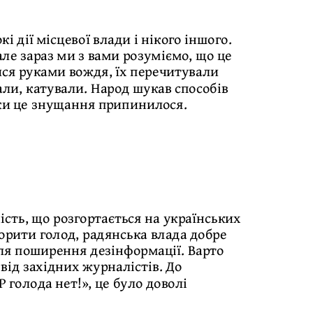
 дії місцевої влади і нікого іншого.
але зараз ми з вами розуміємо, що це
ися руками вождя, їх перечитували
али, катували. Народ шукав способів
льки це знущання припинилося.
ність, що розгортається на українських
ворити голод, радянська влада добре
для поширення дезінформації. Варто
від західних журналістів. До
 голода нет!», це було доволі