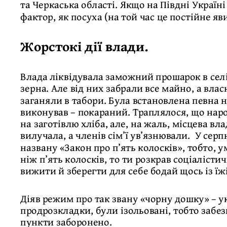
та Черкаська області. Якщо на Півдні Україн
фактор, як посуха (на той час це постійне яв
Жорстокі дії влади.
Влада ліквідувала заможний прошарок в селі
зерна. Але від них забрали все майно, а вла
заганяли в табори. Була встановлена певна но
виконував – покараний. Траплялося, що нар
на заготівлю хліба, але, на жаль, місцева вла
вилучала, а членів сім’ї ув’язнювали. У сер
названу «Закон про п’ять колосків», тобто, 
ніж п’ять колосків, то ти розкрав соціалісти
вижити й зберегти для себе бодай щось із їжі
Діяв режим про так звану «чорну дошку» – ук
продрозкладки, були ізольовані, тобто забе
пункти заборонено.