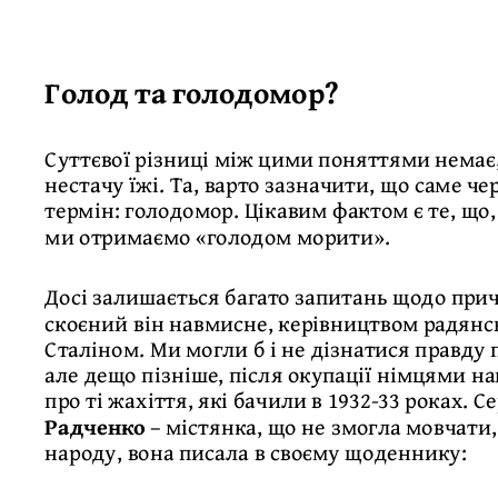
Голод та голодомор?
Суттєвої різниці між цими поняттями немає
нестачу їжі. Та, варто зазначити, що саме че
термін: голодомор. Цікавим фактом є те, що
ми отримаємо «голодом морити».
Досі залишається багато запитань щодо прич
скоєний він навмисне, керівництвом радянсь
Сталіном. Ми могли б і не дізнатися правду 
але дещо пізніше, після окупації німцями н
про ті жахіття, які бачили в 1932-33 роках. 
Радченко
– містянка, що не змогла мовчати
народу, вона писала в своєму щоденнику: