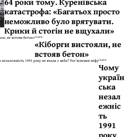
64 роки тому. Куренівська
катастрофа: «Багатьох просто
неможливо було врятувати.
Крики й стогін не вщухали»
Статті
«Кіборги вистояли, не
встояв бетон»
Статті
Чому
україн
ська
незал
ежніс
ть
1991
року