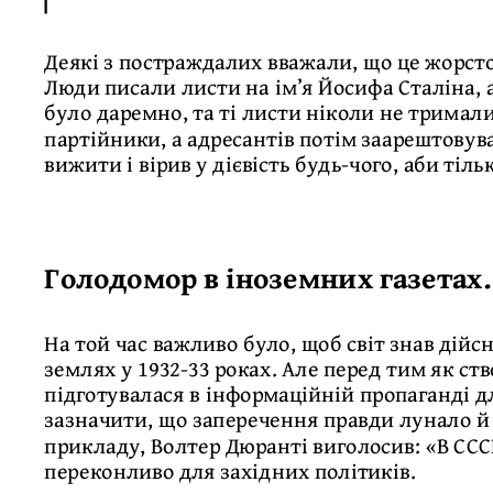
Деякі з постраждалих вважали, що це жорстокі
Люди писали листи на ім’я Йосифа Сталіна, 
було даремно, та ті листи ніколи не тримал
партійники, а адресантів потім заарештовув
вижити і вірив у дієвість будь-чого, аби ті
Голодомор в іноземних газетах.
На той час важливо було, щоб світ знав дійс
землях у 1932-33 роках. Але перед тим як ст
підготувалася в інформаційній пропаганді 
зазначити, що заперечення правди лунало й 
прикладу, Волтер Дюранті виголосив: «В СССР
переконливо для західних політиків.