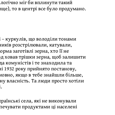
і логічно міг би вплинути такий
ище), то в центрі все було продумано.
 – куркулів, що володіли тонами
сників розстрілювали, катували,
рма заготівлі зерна, хто її не
од ховав трішки зерна, щоб залишити
да комуністів і те знаходила та
пні 1932 року прийнято постанову,
умовно, якщо в тебе знайшли більше,
чну власність. Та люди просто хотіли
.
раїнські села, які не виконували
зпечувати продуктами ці населені