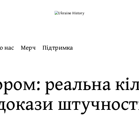
о нас
Мерч
Підтримка
ром: реальна кіл
докази штучност