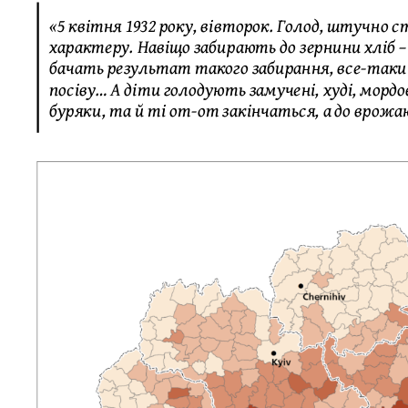
«5 квітня 1932 року, вівторок. Голод, штучно 
характеру. Навіщо забирають до зернини хліб – 
бачать результат такого забирання, все-так
посіву… А діти голодують замучені, худі, морд
буряки, та й ті от-от закінчаться, а до врожа