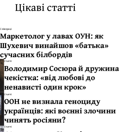
Цікаві статті
Співпраці
Маркетолог у лавах ОУН: як
Шухевич винайшов «батька»
сучасних білбордів
Статті
Володимир Сосюра й дружина
чекістка: «від любові до
ненависті один крок»
Статті
ООН не визнала геноциду
українців: які воєнні злочини
чинять росіяни?
Статті