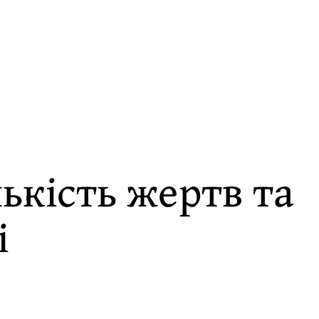
ькість жертв та
і