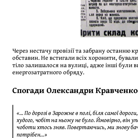
Через нестачу провізії та забрану останню 
обставин. Не встигали всіх хоронити, бувал
тіло залишалося на вулиці, адже інші були в
енергозатратного обряду.
Спогади
Олександри Кравченко
«… По дорозі в Зарожне в полі, біля самої дорог
худого, чобіт на ньому не було. Ймовірно, він у
чоботи хтось зняв. Повертаючись, ми знову бач
потрібен…»