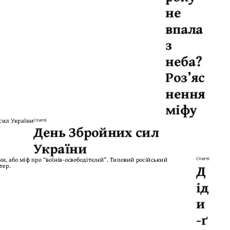
не
впала
з
неба?
Розʼяс
нення
міфу
Статті
День Збройних сил
України
Статті
Д
ід
и
-ґ