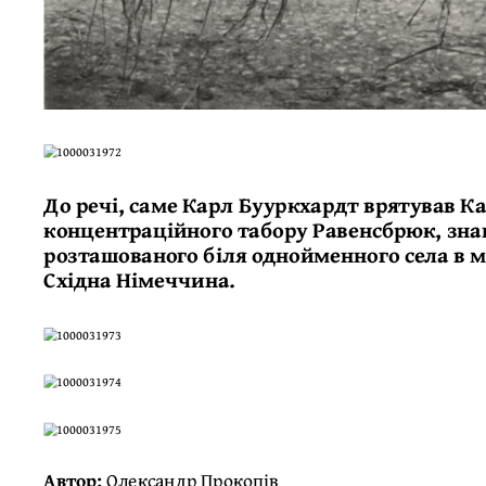
До речі, саме Карл Бууркхардт врятував К
концентраційного табору Равенсбрюк, зна
розташованого біля однойменного села в м
Східна Німеччина.
Автор:
Олександр Прокопів