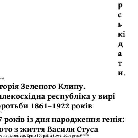
р
с
ь
кі
д
а
т
и.
аці
торія Зеленого Клину.
алекосхідна республіка у вирі
оротьби 1861–1922 років
ті
7 років із дня народження генія:
ото з життя Василя Стуса
Статті