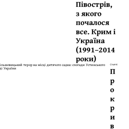
Півострів,
з якого
почалося
все. Крим і
Україна
(1991–2014
роки)
Статті
П
р
о
к
р
и
в