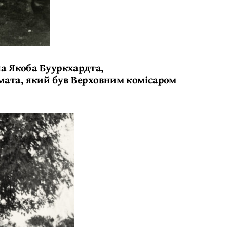
ла Якоба Бууркхардта,
мата, який був Верховним комісаром