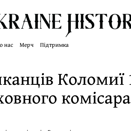
о нас
Мерч
Підтримка
анців Коломиї 1
ховного комісара