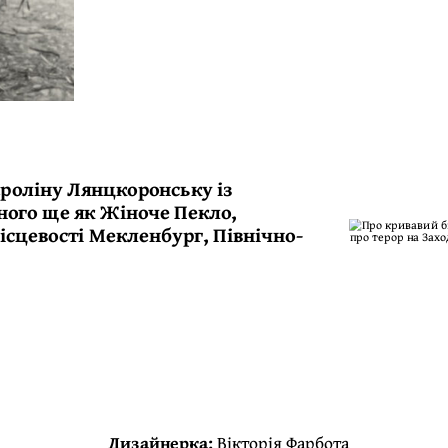
ароліну Лянцкоронську із
ного ще як Жіноче Пекло,
ісцевості Мекленбург, Північно-
Дизайнерка:
Вікторія Фарбота