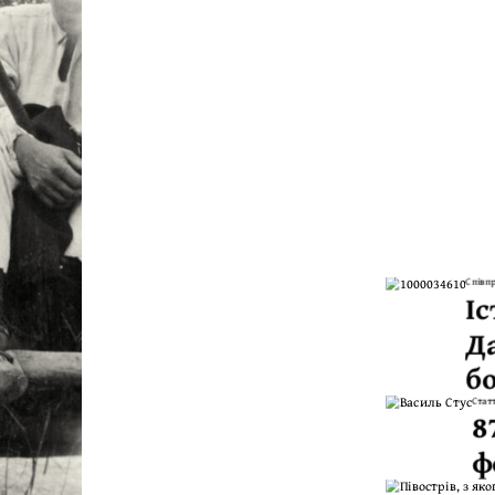
Співпр
Іс
Д
б
Стат
8
ф