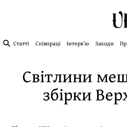
Статті
Співпраці
Інтерв’ю
Заходи
Пр
Світлини мешк
збірки Вер