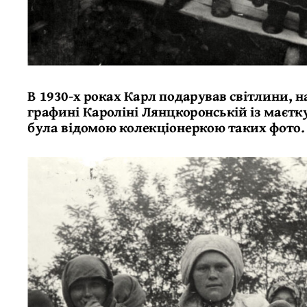
В 1930-х роках Карл подарував світлини, 
графині Кароліні Лянцкоронській із маєтку
була відомою колекціонеркою таких фото.