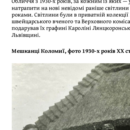
Обличчя з 1930-х років, за кожним із яких — 
натрапити на нові невідомі раніше світлини
роками. Світлини були в приватній колекції
швейцарського вченого та Верховного комісар
подарував їх графині Кароліні Лянцкоронські
Львівщині.
Мешканці Коломиї, фото 1930-х років ХХ с