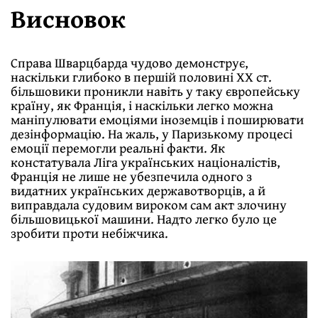
Висновок
Справа Шварцбарда чудово демонструє,
наскільки глибоко в першій половині XX ст.
більшовики проникли навіть у таку європейську
країну, як Франція, і наскільки легко можна
маніпулювати емоціями іноземців і поширювати
дезінформацію. На жаль, у Паризькому процесі
емоції перемогли реальні факти. Як
констатувала Ліга українських націоналістів,
Франція не лише не убезпечила одного з
видатних українських державотворців, а й
виправдала судовим вироком сам акт злочину
більшовицької машини. Надто легко було це
зробити проти небіжчика.