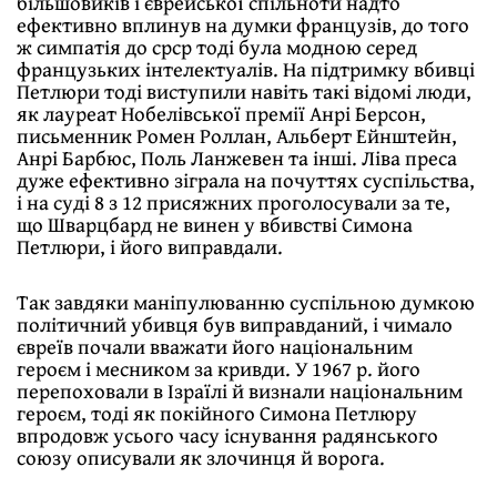
більшовиків і єврейської спільноти надто
ефективно вплинув на думки французів, до того
ж симпатія до срср тоді була модною серед
французьких інтелектуалів. На підтримку вбивці
Петлюри тоді виступили навіть такі відомі люди,
як лауреат Нобелівської премії Анрі Берсон,
письменник Ромен Роллан, Альберт Ейнштейн,
Анрі Барбюс, Поль Ланжевен та інші. Ліва преса
дуже ефективно зіграла на почуттях суспільства,
і на суді 8 з 12 присяжних проголосували за те,
що Шварцбард не винен у вбивстві Симона
Петлюри, і його виправдали.
Так завдяки маніпулюванню суспільною думкою
політичний убивця був виправданий, і чимало
євреїв почали вважати його національним
героєм і месником за кривди. У 1967 р. його
перепоховали в Ізраїлі й визнали національним
героєм, тоді як покійного Симона Петлюру
впродовж усього часу існування радянського
союзу описували як злочинця й ворога.