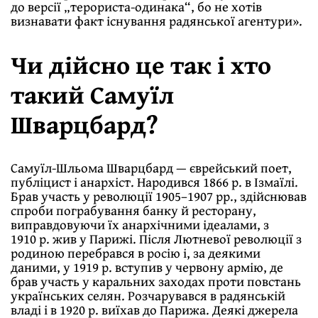
до версії „терориста-одинака“, бо не хотів
визнавати факт існування радянської агентури».
Чи дійсно це так і хто
такий Самуїл
Шварцбард?
Самуїл-Шльома Шварцбард — єврейський поет,
публіцист і анархіст. Народився 1866 р. в Ізмаїлі.
Брав участь у революції 1905–1907 рр., здійснював
спроби пограбування банку й ресторану,
виправдовуючи їх анархічними ідеалами, з
1910 р. жив у Парижі. Після Лютневої революції з
родиною перебрався в росію і, за деякими
даними, у 1919 р. вступив у червону армію, де
брав участь у каральних заходах проти повстань
українських селян. Розчарувався в радянській
владі і в 1920 р. виїхав до Парижа. Деякі джерела