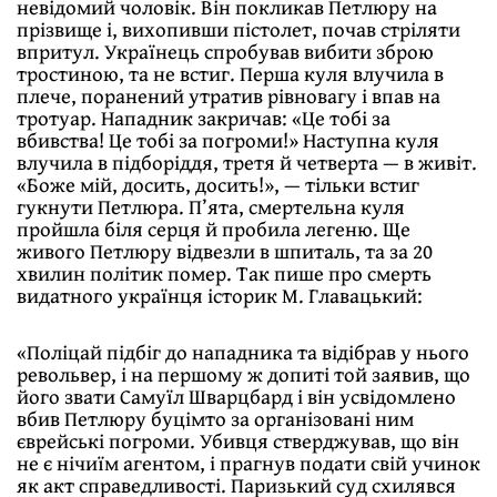
невідомий чоловік. Він покликав Петлюру на
прізвище і, вихопивши пістолет, почав стріляти
впритул. Українець спробував вибити зброю
тростиною, та не встиг. Перша куля влучила в
плече, поранений утратив рівновагу і впав на
тротуар. Нападник закричав: «Це тобі за
вбивства! Це тобі за погроми!» Наступна куля
влучила в підборіддя, третя й четверта — в живіт.
«Боже мій, досить, досить!», — тільки встиг
гукнути Петлюра. П’ята, смертельна куля
пройшла біля серця й пробила легеню. Ще
живого Петлюру відвезли в шпиталь, та за 20
хвилин політик помер. Так пише про смерть
видатного українця історик М. Главацький:
«Поліцай підбіг до нападника та відібрав у нього
револьвер, і на першому ж допиті той заявив, що
його звати Самуїл Шварцбард і він усвідомлено
вбив Петлюру буцімто за організовані ним
єврейські погроми. Убивця стверджував, що він
не є нічиїм агентом, і прагнув подати свій учинок
як акт справедливості. Паризький суд схилявся