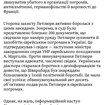
звинуватив убитого в органіазції погромів,
антисемітизмі, германофільстві й ворожості до
Франції.
Сторона захисту Петлюри активно боролася з
цими закидами. Зокрема, в суді було
представлено близько 200 документів, що
свідчили про наміри уряду Петлюри зупинити й
запобігти єврейським погромам в Україні. Це
підтверджував і свідок — заступник міністра
закордонних справ УНР єврейського походження
А. Марґолін. Проти звинувачування Петлюри
виступали адвокати, численні свідки. Українська
діаспора старалася боротися з дезінформацією та
довести, що Шварцбард був знаряддям
більшовиків у їхній політичній боротьбі. Це мало
свої успіхи: обвинувачувальний акт досить
об’єктивно подав роль Петлюри в єврейських
погромах.
Однак, на жаль, інформаційний наступ