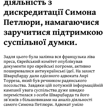
діяльність з
дискредитації Симона
Петлюри, намагаючися
заручитися підтримкою
суспільної думки.
Задля цього була заліяна вся французька ліва
преса, Єврейський комітет опублікував
документи про єврейські погроми, активно
поширювалися антиукраїнські ідеї. На захист
Шварцбарду дали одіозного адвоката Анрі
Торреза, який був речником радянського
посольства. Завдяки цій потужній інформаційній
кампанії увага суспільства дуже швидко
перемістилася з особи Шварцбарда та його
звʼязків з більшовиками на аналіз діяльності
самого Симона Петлюри. Адвокат уміло