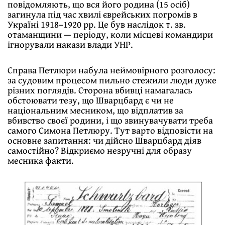
повідомляють, що вся його родина (15 осіб)
загинула під час хвилі єврейських погромів в
Україні 1918–1920 рр. Це був наслідок т. зв.
отаманщини — періоду, коли місцеві командири
ігнорували накази влади УНР.
Справа Петлюри набула неймовірного розголосу:
за судовим процесом пильно стежили люди дуже
різних поглядів. Сторона вбивці намагалась
обстоювати тезу, що Шварцбард є чи не
національним месником, що відплатив за
вбивство своєї родини, і що звинувачувати треба
самого Симона Петлюру. Тут варто відповісти на
основне запитання: чи дійсно Шварцбард діяв
самостійно? Відкриємо незручні для образу
месника факти.