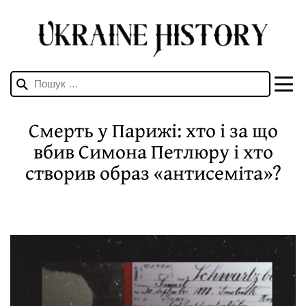
Пошук:
Смерть у Парижі: хто і за що
вбив Симона Петлюру і хто
створив образ «антисеміта»?