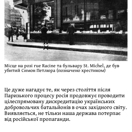
Місце на розі rue Racine та бульвару St. Michel, де був
убитий Симон Петлюра (позначено хрестиком)
Це дуже нагадує те, як через століття після
Паризького процесу росія продовжує проводити
цілеспрямовану дискредитацію українських
добровольчих батальйонів в очах західного світу.
Виявляється, не тільки наша держава потерпає
від російської пропаганди.