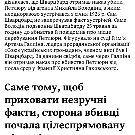
дізналася, що Шварцбард отримав наказ убити
Петлюру від агента Михайла Володіна, з яким
неодноразово зустрічався з січня 1926 р. Сам
Шварцбард не заперечував факт зустрічей. Саме
Володін подзвонив Шварцбарду 25 травня за
годину до вбивства й повідомив про місце
перебування Петлюри. Фігурувало на суді й ім’я
Артема Галпіна, лідера прорадянської організації
«Союз українських громадян», членом якої був і
Шварцбард. За даними свідків, саме через Галпіна
він отримав наказ про вбивство Петлюри від
посла срср у Франції Християна Раковського.
Саме тому, щоб
приховати незручні
факти, сторона вбивці
почала цілеспрямовану