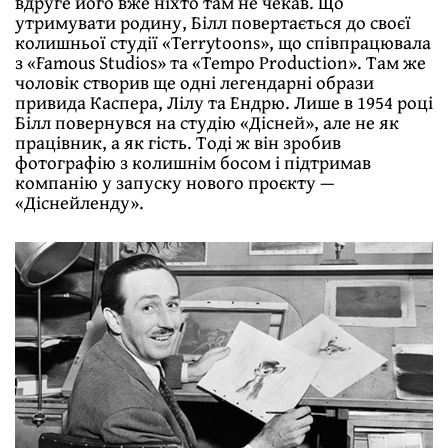
вдруге його вже ніхто там не чекав. Що
утримувати родину, Білл повертається до своєї
колишньої студії «Terrytoons», що співпрацювала
з «Famous Studios» та «Tempo Production». Там же
чоловік створив ще одні легендарні образи
привида Каспера, Лілу та Ендрю. Лише в 1954 році
Білл повернувся на студію «Дісней», але не як
працівник, а як гість. Тоді ж він зробив
фотографію з колишнім босом і підтримав
компанію у запуску нового проєкту —
«Діснейленду».