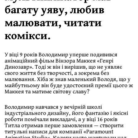
багату уяву, любив
малювати, читати
комікси.
У віці 9 років Володимир уперше подивився
анімаційний фільм Вінзора Маккея «Генрі
Динозавр». Тоді ж він і вирішив, що не уявляє
свого життя без творчості, а зокрема без
малювання. Хіба ж знав маленький Володя, що у
майбутньому він буде удостоєний премії цього ж
Маккея та матиме світову славу?
Володимир навчався у вечірній школі
індустріального дизайну, його фантазію і якісні
роботи помічали викладачі, а у віці 16 років
Титла отримав перше замовлення — створити
титульні написи для компанії «Paramount
Animation Studio». Колеги часто жартували над