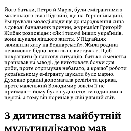
Його батьки, Петро й Марія, були емігрантами з
маленького села Підгайці, що на Тернопільщині.
Емігрували молоді люди ще до народження сина
з доволі банальних причин, журналіст Григорій
Жибак розповідає : «Як і тисячі інших українців,
вони шукали ліпшого життя. У Підгайцях
залишили хату на Боднарській». Жила родина
невимовно бідно, коштів не вистачало. Щоб
покращити фінансову ситуацію, батько сімейства
працював на заводі, де виготовляв бочки для
риби, проте отримував небагато, а кращої роботи
українському емігранту шукати було марно.
Духовно родині допомагала релігія та церква,
проте маленький Володимир зовсім її не
приймав — йому було нудно стояти годинами в
церкві, а тому він поринав у свій уявний світ.
З дитинства майбутній
мультиплікатор мав