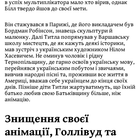
в успіх мультиплікатора мало хто вірив, однак
Білл твердо йшов до своєї мети.
Він стажувався в Парижі, де його викладачем був
Бордман Робінсон, знавець скульптури й
малюнку. Далі Титла попрямував у Варшавську
школу мистецтв, де як кажуть деякі історики,
мав зустріч з українським художником Нілом
Хасевичем. Не оминув чоловік і рідну
Тернопільщину, де гарно освоїв українську мову,
перейнявся українським побутом і звичаями,
вивчив народні пісні та, проживши все життя в
Америці, вважав себе українцем до кінця своїх
днів. Пізніше діти Титли жартуватимуть, що їхній
батько любив свою Батьківщину більше, ніж
анімацію.
Знищення своєї
анімації, Голлівуд та