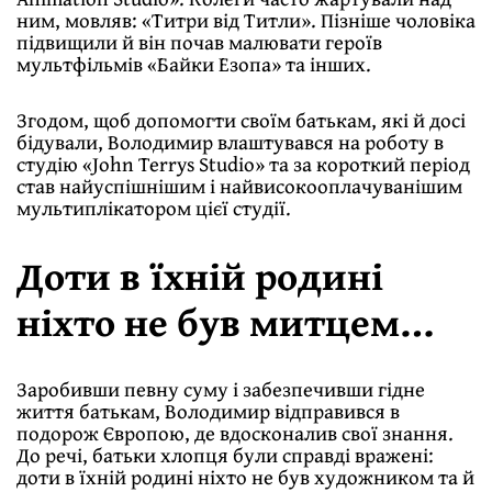
ним, мовляв: «Титри від Титли». Пізніше чоловіка
підвищили й він почав малювати героїв
мультфільмів «Байки Езопа» та інших.
Згодом, щоб допомогти своїм батькам, які й досі
бідували, Володимир влаштувався на роботу в
студію «John Terrys Studio» та за короткий період
став найуспішнішим і найвисокооплачуванішим
мультиплікатором цієї студії.
Доти в їхній родині
ніхто не був митцем…
Заробивши певну суму і забезпечивши гідне
життя батькам, Володимир відправився в
подорож Європою, де вдосконалив свої знання.
До речі, батьки хлопця були справді вражені:
доти в їхній родині ніхто не був художником та й