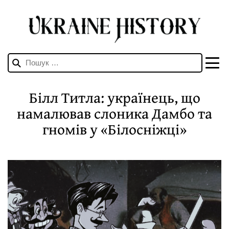
Пошук:
Білл Титла: українець, що
намалював слоника Дамбо та
гномів у «Білосніжці»