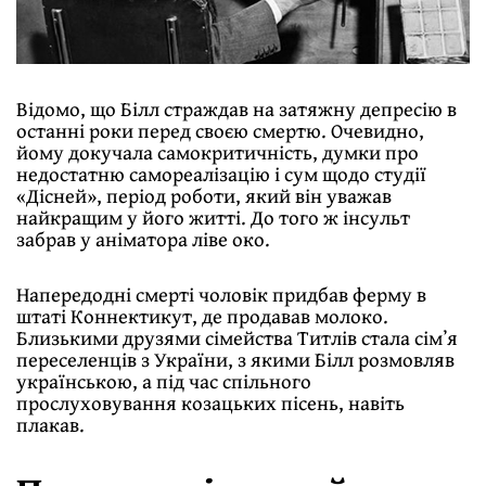
Відомо, що Білл страждав на затяжну депресію в
останні роки перед своєю смертю. Очевидно,
йому докучала самокритичність, думки про
недостатню самореалізацію і сум щодо студії
«Дісней», період роботи, який він уважав
найкращим у його житті. До того ж інсульт
забрав у аніматора ліве око.
Напередодні смерті чоловік придбав ферму в
штаті Коннектикут, де продавав молоко.
Близькими друзями сімейства Титлів стала сімʼя
переселенців з України, з якими Білл розмовляв
українською, а під час спільного
прослуховування козацьких пісень, навіть
плакав.