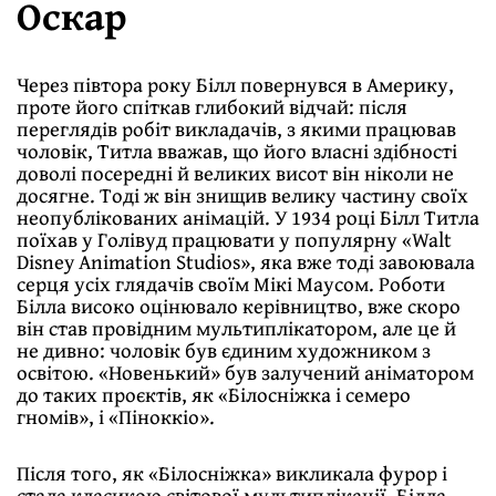
Оскар
Через півтора року Білл повернувся в Америку,
проте його спіткав глибокий відчай: після
переглядів робіт викладачів, з якими працював
чоловік, Титла вважав, що його власні здібності
доволі посередні й великих висот він ніколи не
досягне. Тоді ж він знищив велику частину своїх
неопублікованих анімацій. У 1934 році Білл Титла
поїхав у Голівуд працювати у популярну «Walt
Disney Animation Studios», яка вже тоді завоювала
серця усіх глядачів своїм Мікі Маусом. Роботи
Білла високо оцінювало керівництво, вже скоро
він став провідним мультиплікатором, але це й
не дивно: чоловік був єдиним художником з
освітою. «Новенький» був залучений аніматором
до таких проєктів, як «Білосніжка і семеро
гномів», і «Піноккіо».
Після того, як «Білосніжка» викликала фурор і
стала класикою світової мультиплікації, Білла