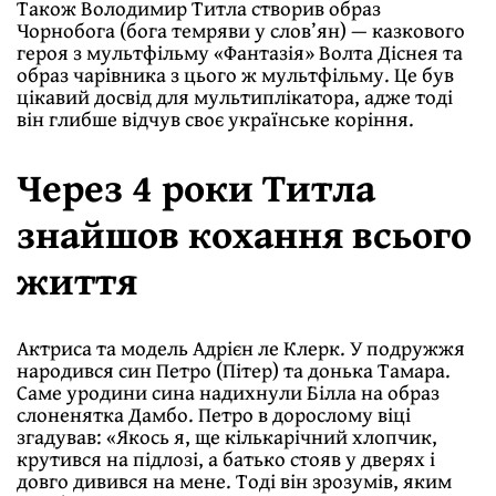
Також Володимир Титла створив образ
Чорнобога (бога темряви у слов’ян) — казкового
героя з мультфільму «Фантазія» Волта Діснея та
образ чарівника з цього ж мультфільму. Це був
цікавий досвід для мультиплікатора, адже тоді
він глибше відчув своє українське коріння.
Через 4 роки Титла
знайшов кохання всього
життя
Актриса та модель Адрієн ле Клерк. У подружжя
народився син Петро (Пітер) та донька Тамара.
Саме уродини сина надихнули Білла на образ
слоненятка Дамбо. Петро в дорослому віці
згадував: «Якось я, ще кількарічний хлопчик,
крутився на підлозі, а батько стояв у дверях і
довго дивився на мене. Тоді він зрозумів, яким