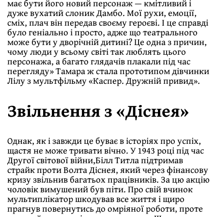
має бути його новий персонаж — кмітливий і
дуже вухатий слоник Дамбо. Мої рухи, емоції,
сміх, плач він передав своєму героєві. І це справді
було геніально і просто, адже що театрального
може бути у дворічній дитині? Це одна з причин,
чому люди у всьому світі так люблять цього
персонажа, а багато глядачів плакали під час
перегляду» Тамара ж стала прототипом дівчинки
Лілу з мультфільму «Каспер. Дружній привид».
Звільнення з «Діснея»
Однак, як і завжди це буває в історіях про успіх,
щастя не може тривати вічно. У 1943 році під час
Другої світової війни,Білл Титла підтримав
страйк проти Волта Діснея, який через фінансову
кризу звільнив багатьох працівників. За цю акцію
чоловік вимушений був піти. Про свій вчинок
мультиплікатор шкодував все життя і щиро
прагнув повернутись до омріяної роботи, проте