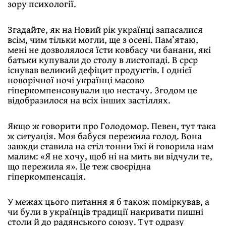
зору психології.
Згадайте, як на Новий рік українці запасалися
всім, чим тільки могли, ще з осені. Пам’ятаю,
мені не дозволялося їсти ковбасу чи банани, які
батьки купували до столу в листопаді. В срср
існував великий дефіцит продуктів. І однієї
новорічної ночі українці масово
гіперкомпенсовували цю нестачу. Згодом це
відобразилося на всіх інших застіллях.
Якщо ж говорити про Голодомор. Певен, тут така
ж ситуація. Моя бабуся пережила голод. Вона
завжди ставила на стіл тонни їжі й говорила нам
малим: «Я не хочу, щоб ні на мить ви відчули те,
що пережила я». Це теж своєрідна
гіперкомпенсація.
У межах цього питання я б також поміркував, а
чи були в українців традиції накривати пишні
столи й до радянського союзу. Тут одразу