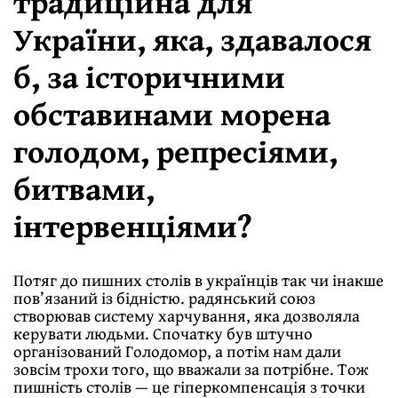
традиційна для
України, яка, здавалося
б, за історичними
обставинами морена
голодом, репресіями,
битвами,
інтервенціями?
Потяг до пишних столів в українців так чи інакше
пов’язаний із бідністю. радянський союз
створював систему харчування, яка дозволяла
керувати людьми. Спочатку був штучно
організований Голодомор, а потім нам дали
зовсім трохи того, що вважали за потрібне. Тож
пишність столів — це гіперкомпенсація з точки