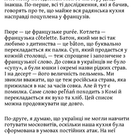
інакша. По-перше, всі ті дослідження, які я бачив,
говорять про те, що майже вся радянська кухня
насправді поцуплена у французів.
Пюре — це французьке purée. Котлета —
французька côtelette. Батон, який ми всі так
любимо з дитинства — це bâton, що буквально
перекладається як палка. Суп, який продається у
кожній столовці, — теж спрощене і запозичене з
французької слово. До совка в українців не було
«супу», а були юшки і окремі назви рідких страв.
І на десерт — його величність пельмень. Ми
звикли вважати, що це теж російська страва, яка
прижилася в нас за часів совка. Але й тут є
помилка. Саме слово реľńаń походить з Комі й
перекладається як вухо та хліб. Цей список
можна продовжувати ще довго.
По-друге, я думаю, що українці не могли навчити
готувати московитів, оскільки наша кухня була
сформована в умовах постійних атак. На неї