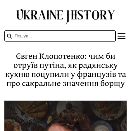
Пошук:
Євген Клопотенко: чим би
отруїв путіна, як радянську
кухню поцупили у французів та
про сакральне значення борщу