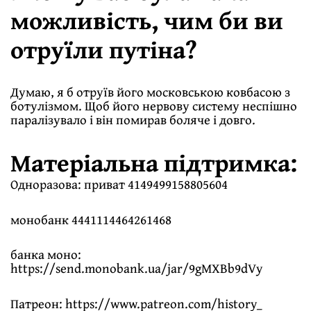
можливість, чим би ви
отруїли путіна?
Думаю, я б отруїв його московською ковбасою з
ботулізмом. Щоб його нервову систему неспішно
паралізувало і він помирав боляче і довго.
Матеріальна підтримка:
Одноразова: приват 4149499158805604
монобанк 4441114464261468
банка моно:
https://send.monobank.ua/jar/9gMXBb9dVy
Патреон:
https://www.patreon.com/history_