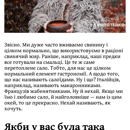
Звісно. Ми дуже часто вживаємо свинину і
цілком нормально, що використовуємо в раціоні
свинячий жир. Раніше, наприклад, наші предки
все готували на смальці. Це те ж саме
перетоплене сало. Тобто, для нас це цілком
нормальний елемент гастрономії. А щодо того,
що нас називають салоїдами. Ну і що? Італійців,
наприклад, називають макаронниками.
Французів жабенятниками. Ну й нехай. Якщо ми
їмо і любимо сало, й найголовніше — нам із цим
окей, то це прекрасно. Нехай називають, як
хочуть.
Якби у вас була така