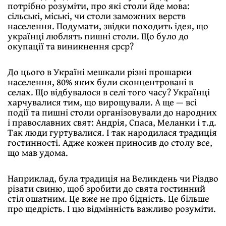
потрібно розуміти, про які столи йде мова:
сільські, міські, чи столи заможних верств
населення. Подумати, звідки походить ідея, що
українці люблять пишні столи. Що було до
окупації та виникнення срср?
До цього в Україні мешкали різні прошарки
населення, 80% яких були сконцентровані в
селах. Що відбувалося в селі того часу? Українці
харчувалися тим, що вирощували. А ще — всі
події та пишні столи організовували до народних
і православних свят: Андрія, Спаса, Меланки і т.д.
Так люди гуртувалися. І так народилася традиція
гостинності. Адже кожен приносив до столу все,
що мав удома.
Наприклад, була традиція на Великдень чи Різдво
різати свиню, щоб зробити до свята гостинний
стіл ошатним. Це вже не про бідність. Це більше
про щедрість. І цю відмінність важливо розуміти.