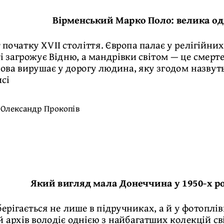
Вірменський Марко Поло: велика од
іт початку XVII століття. Європа палає у релігійни
і загрожує Відню, а мандрівки світом — це смерт
ьвова вирушає у дорогу людина, яку згодом назву
исі
:
Олександр Прокопів
Який вигляд мала Донеччина у 1950-х ро
зберігається не лише в підручниках, а й у фотоп
 архів володіє однією з найбагатших колекцій св