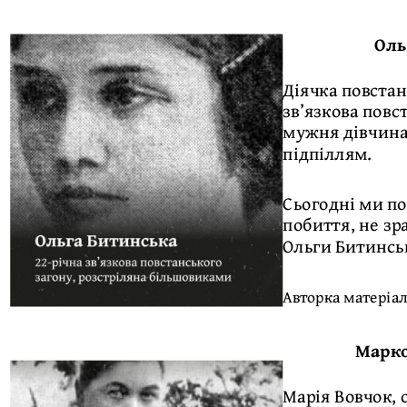
Оль
Діячка повстан
зв’язкова повс
мужня дівчина
підпіллям.
Сьогодні ми по
побиття, не зр
Ольги Битинськ
Авторка матеріа
Марко
Марія Вовчок, 