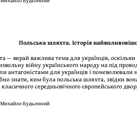
:
Михайло Будьонний
Польська шляхта. Історія найвпливовішо
а — вкрай важлива тема для українців, оскільки
звольну війну українського народу на під прово
ли антагоністами для українців і поневолювали 
бно знати, ким була польська шляхта, звідки вона
д класичного середньовічного європейського двор
:
Михайло Будьонний