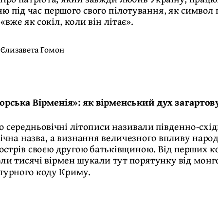
ню під час першого свого пілотування, як символ
 «вже як сокіл, коли він літає».
:
Єлизавета Гомон
орська Вірменія»: як вірменський дух загартов
що середньовічні літописи називали південно-сх
ічна назва, а визнання величезного впливу народ
стрів своєю другою батьківщиною. Від перших кон
 коли тисячі вірмен шукали тут порятунку від мон
турного коду Криму.