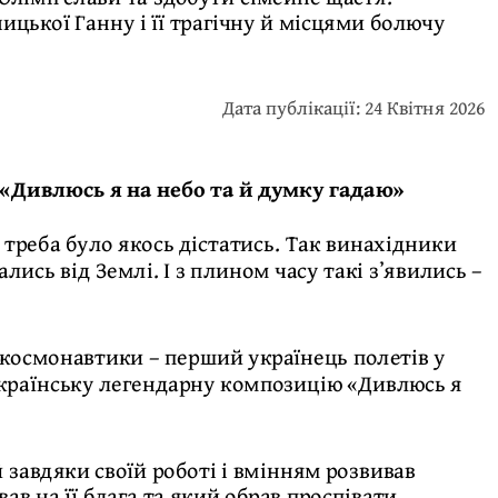
цької Ганну і її трагічну й місцями болючу
Дата публікації: 24 Квітня 2026
ув «Дивлюсь я на небо та й думку гадаю»
треба було якось дістатись. Так винахідники
ись від Землі. І з плином часу такі зʼявились –
 космонавтики – перший українець полетів у
 українську легендарну композицію «Дивлюсь я
завдяки своїй роботі і вмінням розвивав
ав на її блага та який обрав проспівати