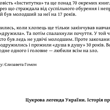
овість «Інститутка» та ще понад 70 окремих книг.
рез що страждала від суспільного обурення і неп
й був молодший за неї на 17 років.
лись, коли хлопець ще тільки закінчував навчанн
«дружила». Та потім спалахнули почуття. У той 
 хто був ледь не удвічі молодшим. Проте закохан
 одружились і прожили «душа в душу» 30 років. В
дне одного і головне — любили всім на зло.
лу:
Єлизавета Гомон
Цукрова легенда України. Історія 