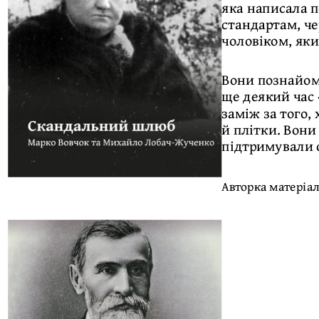
яка написала п
стандартам, че
чоловіком, яки
Вони познайоми
ще деякий час 
заміж за того,
й плітки. Вони
підтримували о
Авторка матеріа