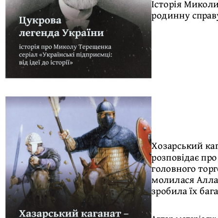
Історія Миколи
родинну справу
Хозарський каг
розповідає про
головного торг
молилася Аллах
зробила їх баг