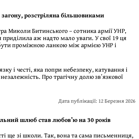
о загону, розстріляна більшовиками
стра Миколи Битинського – сотника армії УНР,
я приділила аж надто мало уваги. У свої 19 ця
бути проміжною ланкою між армією УНР і
зку і честі, яка попри небезпеку, катування і
незалежність. Про трагічну долю звʼязкової
Дата публікації: 12 Березня 2026
льний шлюб став любов’ю на 30 років
ті ще зі школи. Так, вона та сама письменниця,