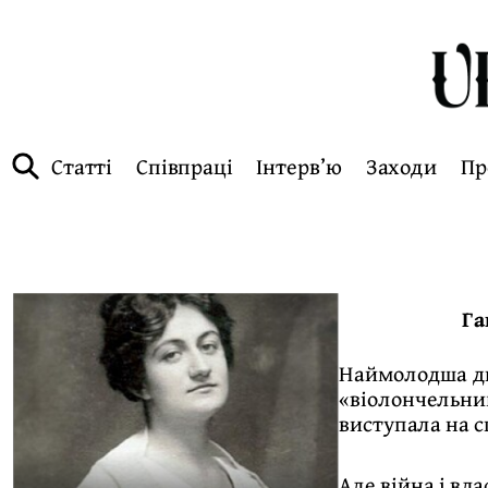
Статті
Співпраці
Інтерв’ю
Заходи
Пр
Га
Наймолодша ди
«віолончельним
виступала на с
Але війна і вл