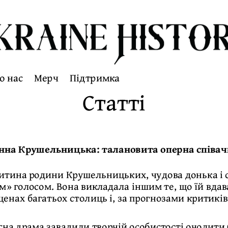
о нас
Мерч
Підтримка
Статті
нна Крушельницька: талановита оперна співачк
тина родини Крушельницьких, чудова донька і се
» голосом. Вона викладала іншим те, що їй вдава
ценах багатьох столиць і, за прогнозами критиків
асна драма завадили творчій особистості очолити