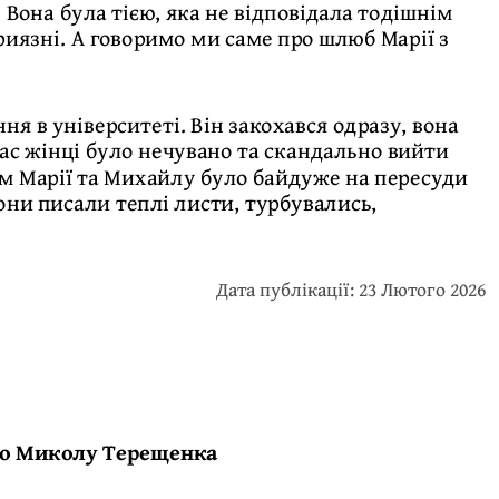
 Вона була тією, яка не відповідала тодішнім
риязні. А говоримо ми саме про шлюб Марії з
я в університеті. Він закохався одразу, вона
час жінці було нечувано та скандально вийти
им Марії та Михайлу було байдуже на пересуди
они писали теплі листи, турбувались,
Дата публікації: 23 Лютого 2026
про Миколу Терещенка