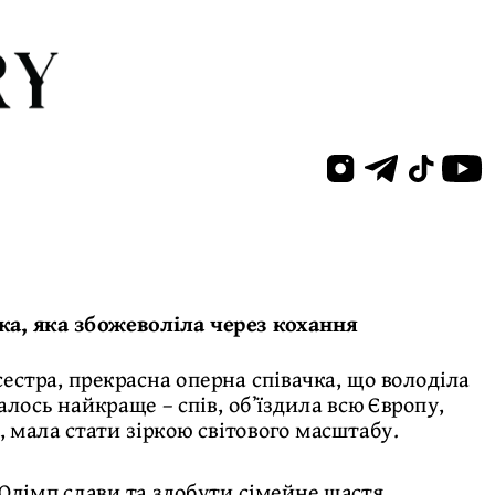
а, яка збожеволіла через кохання
стра, прекрасна оперна співачка, що володіла
лось найкраще – спів, обʼїздила всю Європу,
, мала стати зіркою світового масштабу.
 Олімп слави та здобути сімейне щастя.