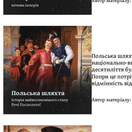
Автор матеріалу
Польська шляхт
національно-ви
десятиліття бу
Попри це потрі
відмінність ві
Автор матеріалу