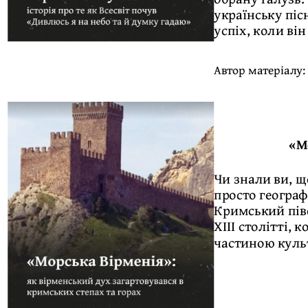
українську піс
успіх, коли він
Автор матеріалу
«М
Чи знали ви, 
просто географ
Кримський піво
XIII столітті,
частиною куль