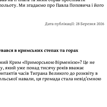
 польоту. Ми згадаємо про Павла Поповича і його
Дата публікації: 28 Березня 2026
увався в кримських степах та горах
ідний Крим «Приморською Вірменією»? Це не
у, який уже понад тисячу років вважає
тактів часів Тиграна Великого до розквіту в
гольської навали, ця громада стала невід’ємною