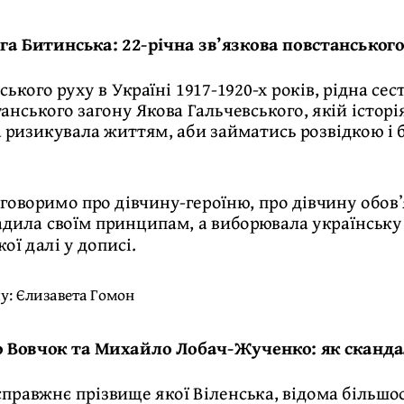
га Битинська: 22-річна звʼязкова повстанськог
ського руху в Україні 1917-1920-х років, рідна се
танського загону Якова Гальчевського, якій історі
 ризикувала життям, аби займатись розвідкою і 
говоримо про дівчину-героїню, про дівчину обовʼя
адила своїм принципам, а виборювала українську 
ої далі у дописі.
лу:
Єлизавета Гомон
 Вовчок та Михайло Лобач-Жученко: як сканда
справжнє прізвище якої Віленська, відома більшос