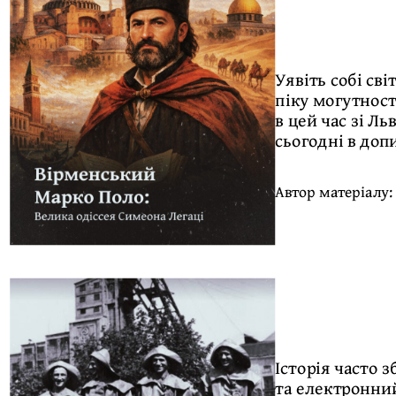
Уявіть собі св
піку могутност
в цей час зі Л
сьогодні в доп
Автор матеріалу
Історія часто 
та електронний