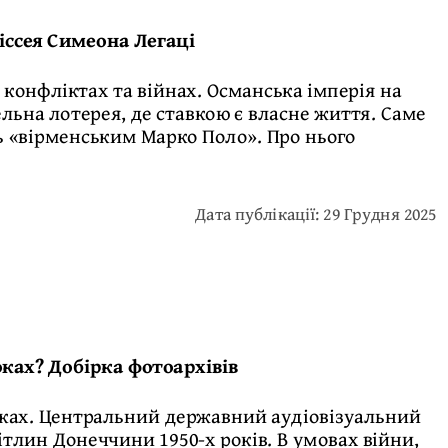
іссея Симеона Легаці
х конфліктах та війнах. Османська імперія на
ельна лотерея, де ставкою є власне життя. Саме
ть «вірменським Марко Поло». Про нього
Дата публікації: 29 Грудня 2025
ках? Добірка фотоархівів
лівках. Центральний державний аудіовізуальний
ітлин Донеччини 1950-х років. В умовах війни,