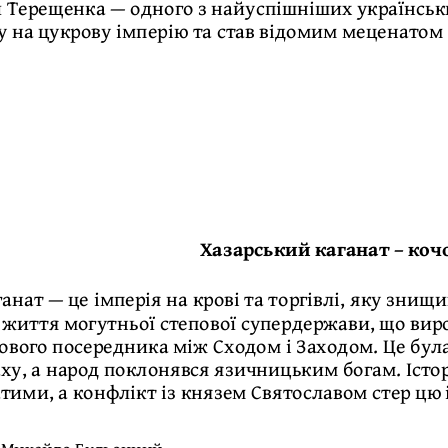
 Терещенка — одного з найуспішніших українськи
 на цукрову імперію та став відомим меценатом 
Хазарський каганат – коч
анат — це імперія на крові та торгівлі, яку знищи
 життя могутньої степової супердержави, що виро
ового посередника між Сходом і Заходом. Це була 
у, а народ поклонявся язичницьким богам. Істор
атими, а конфлікт із князем Святославом стер цю 