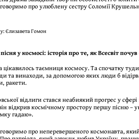
говоримо про улюблену сестру Соломії Крушельни
лу:
Єлизавета Гомон
пісня у космосі: історія про те, як Всесвіт поч
 цікавилось таємниця космосу. Та спочатку туди 
и та винаходи, за допомогою яких люди б відірвал
и, ракети.
вської відлиги стався неабиякий прогрес у сфері
 він відкрив космічному простору першу пісню –
умку гадаю».
говоримо про неперевершеного космонавта, який 
 Про патріота, який завжди любив Україну, працюв