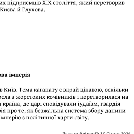
х підприємців XIX століття, який перетворив
Києва й Глухова.
ова імперія
в Київ. Тема каганату є вкрай цікавою, оскільки
сла з жорстоких кочівників і перетворилася на
країна, де царі сповідували іудаїзм, гвардія
ія про те, як безжальна система збору данини
імперію з політичної карти світу.
Дата публікації: 10 Січня 2026