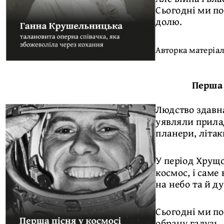
Сьогодні ми по
долю.
Авторка матеріа
Перша 
Людство здавна
уявляли прилад
планери, літак
У період Хрущо
космос, і саме
на небо та й д
Сьогодні ми по
обрану галузь.