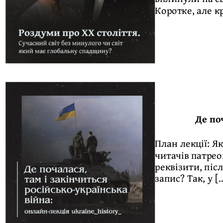
Коротке, але к
Де по
План лекції: Я
читачів патрео
реквізити, піс
запис? Так, у [