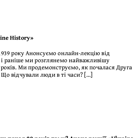
ne History»
 1939 року Анонсуємо онлайн-лекцію від
як і раніше ми розглянемо найважливішу
1 років. Ми продемонструємо, як почалася Друга
 Що відчували люди в ті часи? […]