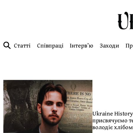
Статті
Співпраці
Інтерв’ю
Заходи
Пр
Ukraine Histor
присвячуємо те
володіє хлібом