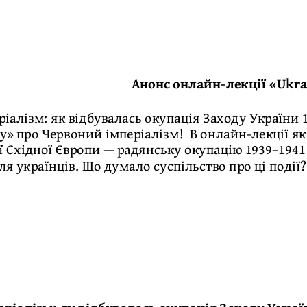
Анонс онлайн-лекції «Ukrai
іалізм: як відбувалась окупація Заходу України
ry» про Червоний імперіалізм! В онлайн-лекції 
ії Східної Європи — радянську окупацію 1939–194
для українців. Що думало суспільство про ці події?