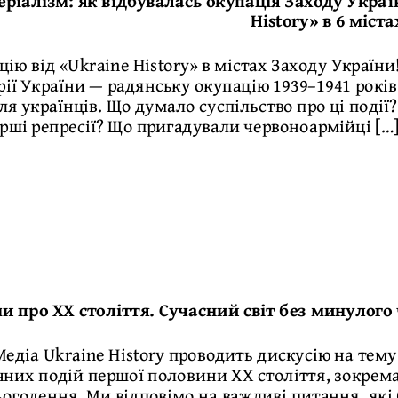
ріалізм: як відбувалась окупація Заходу Україн
History» в 6 міста
ію від «Ukraine History» в містах Заходу Україн
орії України — радянську окупацію 1939–1941 рок
для українців. Що думало суспільство про ці події
рші репресії? Що пригадували червоноармійці […
и про ХХ століття. Сучасний світ без минулого
 Медіа Ukraine History проводить дискусію на тему
чних подій першої половини ХХ століття, зокрема 
огодення. Ми відповімо на важливі питання, які 