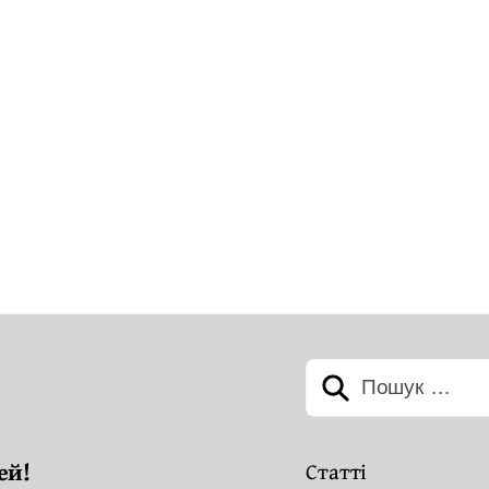
Пошук:
ей!
Статті