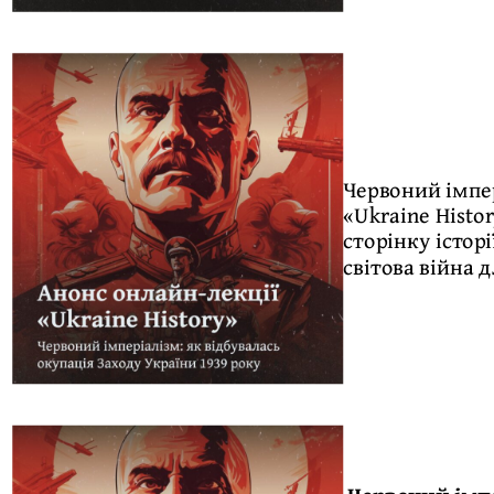
Червоний імпер
«Ukraine Histo
сторінку істор
світова війна 