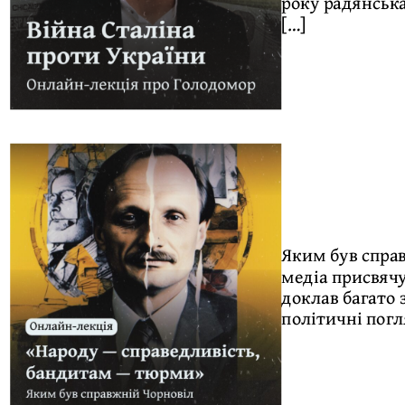
року радянська
[…]
Яким був справ
медіа присвячу
доклав багато 
політичні погл