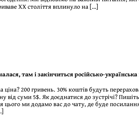
риваве ХХ століття вплинуло на […]
чалася, там і закінчиться російсько-українська 
ка ціна? 200 гривень. 30% коштів будуть перерахов
ну від суми 5$. Як доєднатися до зустрічі? Пишіть
ля цього ми додамо вас до чату, де буде посилан
…]