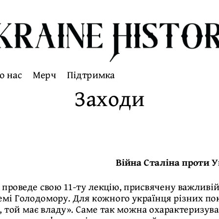
о нас
Мерч
Підтримка
Заходи
Війна Сталіна проти 
y проведе свою 11-ту лекцію, присвячену важливі
мі Голодомору. Для кожного українця різних поко
, той має владу». Саме так можна охарактеризува