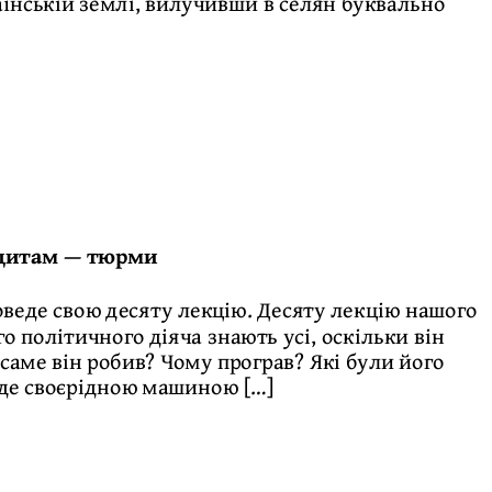
аїнській землі, вилучивши в селян буквально
ндитам — тюрми
оведе свою десяту лекцію. Десяту лекцію нашого
 політичного діяча знають усі, оскільки він
саме він робив? Чому програв? Які були його
уде своєрідною машиною […]