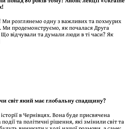
и понад 80 років тому? Анонс лекції «Ukraine
х!
и! Ми розглянемо одну з важливих та похмурих
ів. Ми продемонструємо, як почалася Друга
? Що відчували та думали люди в ті часи? Як
]
 чи світ який має глобальну спадщину?
 історії в Чернівцях. Вона буде присвячена
події та політичні рішення, які змінили світ та
будуть виникати у ході нашої розмови, а саме: