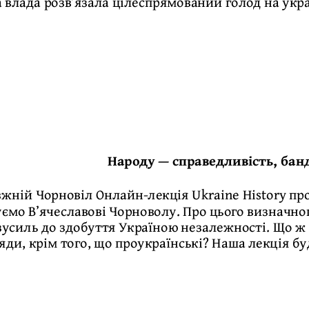
 влада розв’язала цілеспрямований голод на укр
Народу — справедливість, ба
жній Чорновіл Онлайн-лекція Ukraine History пр
ємо В’ячеславові Чорноволу. Про цього визначного
зусиль до здобуття Україною незалежності. Що ж 
яди, крім того, що проукраїнські? Наша лекція б