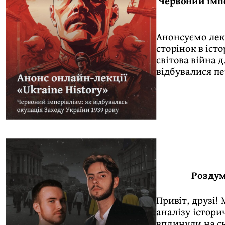
Червоний імпе
Анонсуємо лекц
сторінок в іст
світова війна 
відбувалися пе
Роздум
Привіт, друзі!
аналізу істори
вплинули на сь