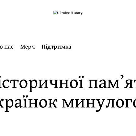
о нас
Мерч
Підтримка
сторичної памʼят
країнок минулог