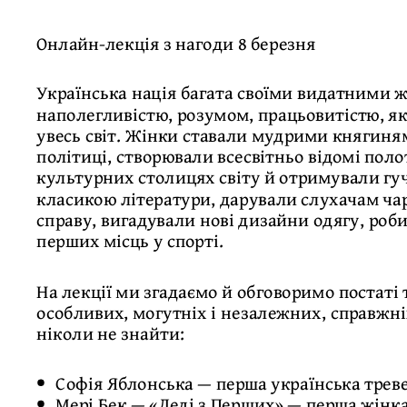
Онлайн-лекція з нагоди 8 березня
Українська нація багата своїми видатними 
наполегливістю, розумом, працьовитістю, які
увесь світ. Жінки ставали мудрими княгиня
політиці, створювали всесвітньо відомі поло
культурних столицях світу й отримували гуч
класикою літератури, дарували слухачам чар
справу, вигадували нові дизайни одягу, роби
перших місць у спорті.
На лекції ми згадаємо й обговоримо постаті
особливих, могутніх і незалежних, справжні
ніколи не знайти:
Софія Яблонська — перша українська трев
Мері Бек — «Леді з Перших» — перша жінка