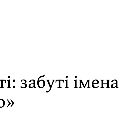
і: забуті імена
о»