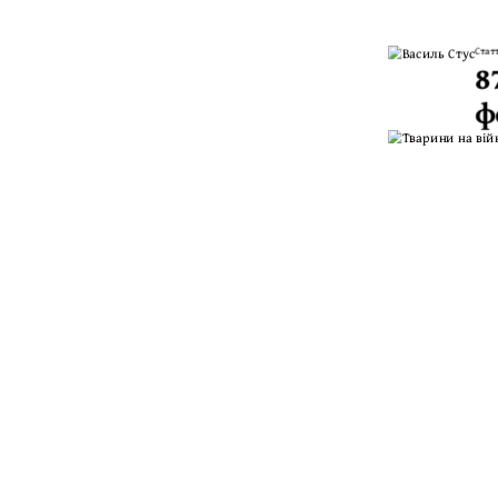
Стат
8
ф