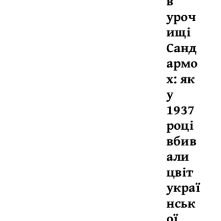
в
уроч
ищі
Санд
армо
х: як
у
1937
році
вбив
али
цвіт
украї
нськ
ої