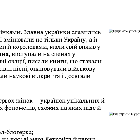
жінками. Здавна українки славились
 змінювали не тільки Україну, а й
ми й королевами, мали свій вплив у
тна, виступали на сценах у
ні овації, писали книги, що ставали
івні пісні, опановували військову
ли наукові відкриття і досягали
 трьох жінок — українок унікальних й
х феноменів, схожих на яких ніде й
ел-блогерка;
 на посаді мера Детройта й перша