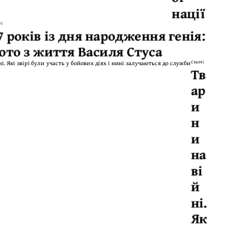
нації
ті
7 років із дня народження генія:
ото з життя Василя Стуса
Статті
Тв
ар
и
н
и
на
ві
й
ні.
Як