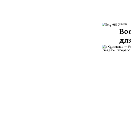
Статті
Во
дл