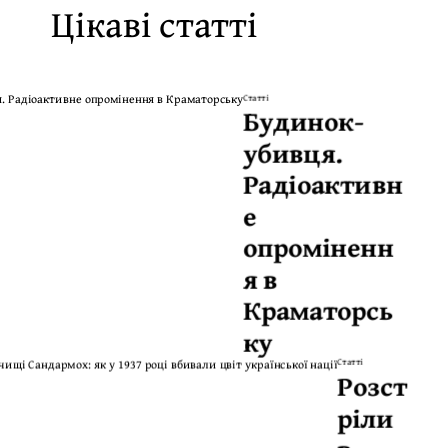
Цікаві статті
Статті
Будинок-
убивця.
Радіоактивн
е
опроміненн
я в
Краматорсь
ку
Статті
Розст
ріли