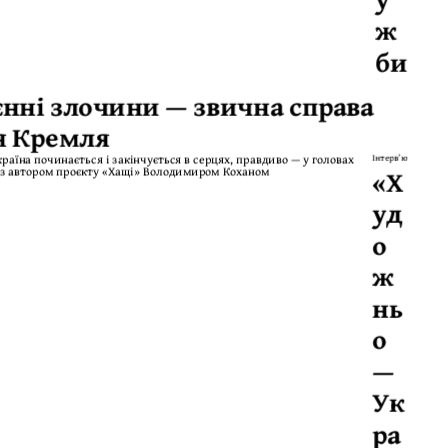
ж
би
єнні злочини — звична справа
я Кремля
Інтерв’ю
«Х
уд
о
ж
нь
о
—
Ук
ра