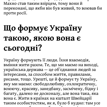
Махно став таким взірцем, тому вони й
переконані, що якби він був живий, то воював би
проти росії.
Що формує Україну
такою, якою вона є
сьогодні?
Україну формують її люди. Їхня взаємодія,
вміння жити разом. Те, що ми маємо на виході,
українська держава — це обʼєднання людей за
інтересами, за способом життя, правилами,
рисами, тощо. Урешті, це й формує ту Україну,
яку ми маємо: свободолюбиву, охлократичну,
воюючу, красиву, занедбану, засмічену, бідну і
багату, далеко не досконалу, але вона така, яка
вона є. Жити в країнах на кшталт Швейцарії
таким особистостям, як я, було б нудно: там усе