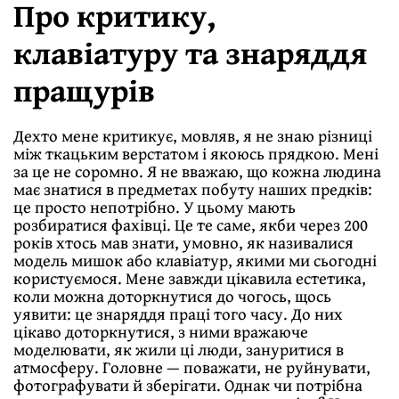
Про критику,
клавіатуру та знаряддя
пращурів
Дехто мене критикує, мовляв, я не знаю різниці
між ткацьким верстатом і якоюсь прядкою. Мені
за це не соромно. Я не вважаю, що кожна людина
має знатися в предметах побуту наших предків:
це просто непотрібно. У цьому мають
розбиратися фахівці. Це те саме, якби через 200
років хтось мав знати, умовно, як називалися
модель мишок або клавіатур, якими ми сьогодні
користуємося. Мене завжди цікавила естетика,
коли можна доторкнутися до чогось, щось
уявити: це знаряддя праці того часу. До них
цікаво доторкнутися, з ними вражаюче
моделювати, як жили ці люди, зануритися в
атмосферу. Головне — поважати, не руйнувати,
фотографувати й зберігати. Однак чи потрібна