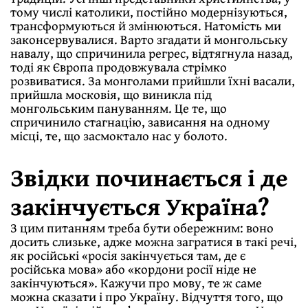
тому числі католики, постійно модернізуються,
трансформуються й змінюються. Натомість ми
законсервувалися. Варто згадати й монгольську
навалу, що спричинила регрес, відтягнула назад,
тоді як Європа продовжувала стрімко
розвиватися. За монголами прийшли їхні васали,
прийшла московія, що виникла під
монгольським пануванням. Це те, що
спричинило стагнацію, зависання на одному
місці, те, що засмоктало нас у болото.
Звідки починається і де
закінчується Україна?
З цим питанням треба бути обережним: воно
досить слизьке, адже можна загратися в такі речі,
як російські «росія закінчується там, де є
російська мова» або «кордони росії ніде не
закінчуються». Кажучи про мову, те ж саме
можна сказати і про Україну. Відчуття того, що