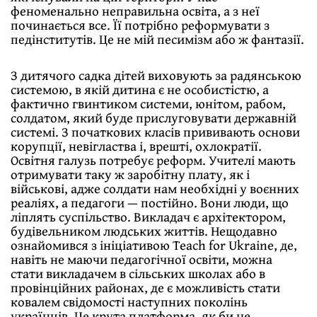
феноменально неправильна освіта, а з неї
починається все. Її потрібно реформувати з
педінститутів. Це не мій песимізм або ж фантазії.
З дитячого садка дітей виховують за радянською
системою, в якій дитина є не особистістю, а
фактично гвинтиком системи, юнітом, рабом,
солдатом, який буде прислуговувати державній
системі. З початкових класів прививають основи
корупції, невігластва і, врешті, охлократії.
Освітня галузь потребує реформ. Учителі мають
отримувати таку ж заробітну плату, як і
військові, адже солдати нам необхідні у воєнних
реаліях, а педагоги — постійно. Вони люди, що
ліплять суспільство. Викладач є архітектором,
будівельником людських життів. Нещодавно
ознайомився з ініціативою Teach for Ukraine, де,
навіть не маючи педагогічної освіти, можна
стати викладачем в сільських школах або в
провінційних районах, де є можливість стати
ковалем свідомості наступних поколінь
українців. Це крута платформа, як би не