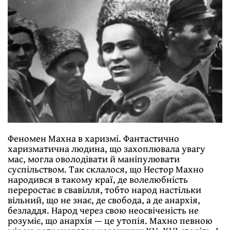
Феномен Махна в харизмі. Фантастично
харизматична людина, що захоплювала увагу
мас, могла оволодівати й маніпулювати
суспільством. Так склалося, що Нестор Махно
народився в такому краї, де волелюбність
переростає в свавілля, тобто народ настільки
вільний, що не знає, де свобода, а де анархія,
безладдя. Народ через свою неосвіченість не
розуміє, що анархія — це утопія. Махно певною