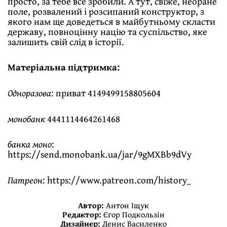
просто, за тебе все зробили. А тут, свіже, неоране
поле, розвалений і розсипаний конструктор, з
якого нам ще доведеться в майбутньому скласти
державу, повноцінну націю та суспільство, яке
залишить свій слід в історії.
Матеріальна підтримка:
Одноразова
: приват 4149499158805604
монобанк
4441114464261468
банка моно
:
https://send.monobank.ua/jar/9gMXBb9dVy
Патреон
:
https://www.patreon.com/history_
Автор:
Антон Іщук
Редактор:
Єгор Подкользін
Дизайнер:
Денис Василенко