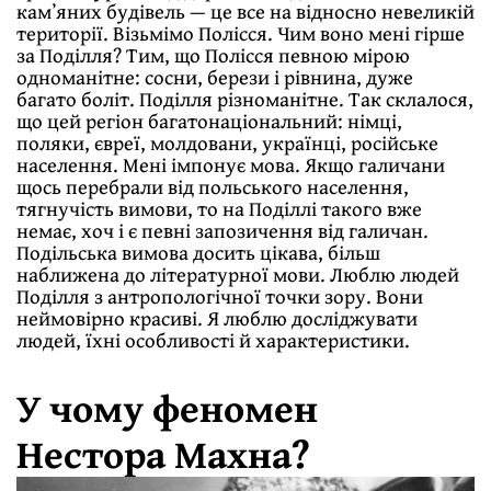
камʼяних будівель — це все на відносно невеликій
території. Візьмімо Полісся. Чим воно мені гірше
за Поділля? Тим, що Полісся певною мірою
одноманітне: сосни, берези і рівнина, дуже
багато боліт. Поділля різноманітне. Так склалося,
що цей регіон багатонаціональний: німці,
поляки, євреї, молдовани, українці, російське
населення. Мені імпонує мова. Якщо галичани
щось перебрали від польського населення,
тягнучість вимови, то на Поділлі такого вже
немає, хоч і є певні запозичення від галичан.
Подільська вимова досить цікава, більш
наближена до літературної мови. Люблю людей
Поділля з антропологічної точки зору. Вони
неймовірно красиві. Я люблю досліджувати
людей, їхні особливості й характеристики.
У чому феномен
Нестора Махна?