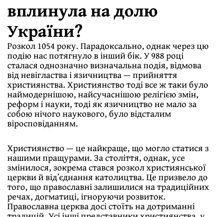
вплинула на долю
України?
Розкол 1054 року. Парадоксально, однак через цю
подію нас потягнуло в інший бік. У 988 році
сталася однозначно визначальна подія, відмова
від невігластва і язичництва — прийняття
християнства. Християнство тоді все ж таки було
наймодернішою, найсучаснішою релігією змін,
реформ і науки, тоді як язичництво не мало за
собою нічого наукового, було відсталим
віросповіданням.
Християнство — це найкраще, що могло статися з
нашими пращурами. За століття, однак, усе
змінилося, зокрема стався розкол християнської
церкви й відʼєднання католицтва. Це призвело до
того, що православні залишилися на традиційних
речах, догматиці, ігноруючи розвиток.
Православна церква досі стоїть на дотриманні
традицій. Усі інші представники християнства, у