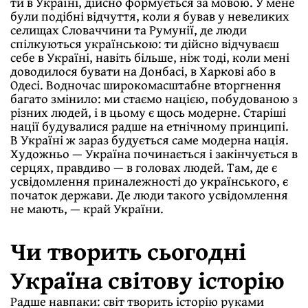
ти в Україні, дійсно формується за мовою. У мене
були подібні відчуття, коли я бував у невеликих
селищах Словаччини та Румунії, де люди
спілкуються українською: ти дійсно відчуваєш
себе в Україні, навіть більше, ніж тоді, коли мені
доводилося бувати на Донбасі, в Харкові або в
Одесі. Водночас широкомасштабне вторгнення
багато змінило: ми стаємо нацією, побудованою з
різних людей, і в цьому є щось модерне. Старіші
нації будувалися радше на етнічному принципі.
В Україні ж зараз будується саме модерна нація.
Художньо — Україна починається і закінчується в
серцях, правдиво — в головах людей. Там, де є
усвідомлення приналежності до українського, є
початок держави. Де люди такого усвідомлення
не мають, — край України.
Чи творить сьогодні
Україна світову історію
Радше навпаки: світ творить історію руками