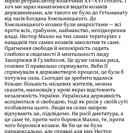
мірою ретранслятор козаччини XV–XVI століть. І
хоч ми зараз намагаємося видати козаків
державниками, але такого не було до Гетьманату
від часів Богдана Хмельницького. До
Хмельницького козаки були анархістами — всі
проти всіх, грабунок, найманство, непідкорення
владі. Нестор Махно на тих самих територіях з
нащадків тих самих козаків заколотив те саме.
Прагнення свободи й непокірність сидить
глибоко в свідомості й ментальності люду
Запоріжжя й Гуляйполя. Це дуже сильна риса,
головне її правильно спрямувати. Якби її
спрямували в державотворчі процеси, це була б
потужна сила. Сьогодні це зробити вдалося
більше: більшість місцевих жителів, можна
сказати, махновців у крові якраз відстоюють
незалежність України. Українська державність
асоціюється зі свободою, тоді як росія у своїй суті
позбавлена цього. Люди на селах шкірою
відчувають це, підсвідомо. На росії диктатура, а
це саме те, проти чого боровся Махно, те, проти
чого боролися козаки. Як би це не було
парадоксально, але справді для них Нестор