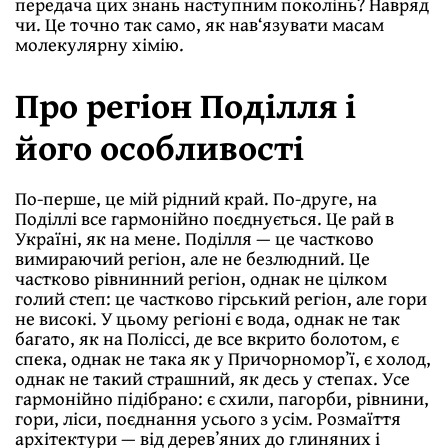
передача цих знань наступним поколінь? Навряд
чи. Це точно так само, як нав‘язувати масам
молекулярну хімію.
Про регіон Поділля і
його особливості
По-перше, це мій рідний край. По-друге, на
Поділлі все гармонійно поєднується. Це рай в
Україні, як на мене. Поділля — це частково
вимираючий регіон, але не безлюдний. Це
частково рівнинний регіон, однак не цілком
голий степ: це частково гірський регіон, але гори
не високі. У цьому регіоні є вода, однак не так
багато, як на Поліссі, де все вкрито болотом, є
спека, однак не така як у Причорноморʼї, є холод,
однак не такий страшний, як десь у степах. Усе
гармонійно підібрано: є схили, пагорби, рівнини,
гори, ліси, поєднання усього з усім. Розмаїття
архітектури — від деревʼяних до глиняних і